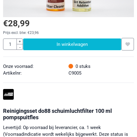
€
28,99
Prijs excl. btw:
€
23,96
Aantal
+
In winkelwagen
-
Onze voorraad:
0
stuks
Artikelnr:
C9005
Reinigingsset do88 schuimluchtfilter 100 ml
pompspuitfles
Levertijd: Op voorraad bij leverancier, ca. 1 week
(Voorraadindicatie wordt wekelijks bijgewerkt. Deze status is