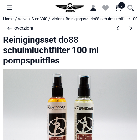
Cookievoorkeuren zijn momenteel gesloten.
0
Home
/
Volvo
/
S en V40
/
Motor
/
Reinigingsset do88 schuimluchtfilter 100
overzicht
Reinigingsset do88
schuimluchtfilter 100 ml
pompspuitfles