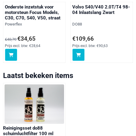
Onderste inzetstuk voor
Volvo S40/V40 2.0T/T4 98-
motorsteun Focus Models,
04 Inlaatslang Zwart
C30, C70, S40, V50, straat
Merk:
Merk:
Powerflex
DO88
Van 40,76 voor 34,65, exclusief btw: 28,64
Prijs: 109,66, exclusief btw: 90,
€34,65
€109,66
€40,76
Prijs excl. btw:
€28,64
Prijs excl. btw:
€90,63
Laatst bekeken items
Reinigingsset do88
schuimluchtfilter 100 ml