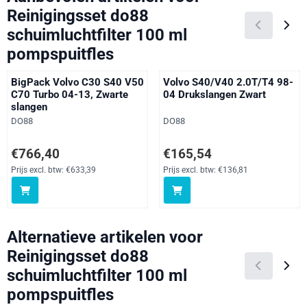
Reinigingsset do88
schuimluchtfilter 100 ml
pompspuitfles
BigPack Volvo C30 S40 V50
Volvo S40/V40 2.0T/T4 98-
C70 Turbo 04-13, Zwarte
04 Drukslangen Zwart
slangen
Merk:
Merk:
DO88
DO88
Prijs: 766,40, exclusief btw: 633,39
Prijs: 165,54, exclusief btw: 136
€766,40
€165,54
Prijs excl. btw:
€633,39
Prijs excl. btw:
€136,81
Alternatieve artikelen voor
Reinigingsset do88
schuimluchtfilter 100 ml
pompspuitfles