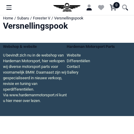
Cookievoorkeuren zijn momenteel gesloten.
0
Home
/
Subaru
/
Forester V
/
Versnellingspook
Versnellingspook
Webshop & website
Hardeman Motorsport Parts
U bevindt zich nu in de webshop van
Website
Hardeman Motorsport, hier verkopen
Differentiëlen
wij diverse motorsport parts voor
Contact
voornamelijk BMW. Daarnaast zijn wij
Gallery
gespecialiseerd in nieuwe verkoop,
revisie en tuning van
sperdifferentiëlen.
Via
www.hardemanmotorsport.nl
kunt
u hier meer over lezen.