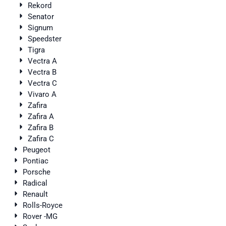
Rekord
Senator
Signum
Speedster
Tigra
Vectra A
Vectra B
Vectra C
Vivaro A
Zafira
Zafira A
Zafira B
Zafira C
Peugeot
Pontiac
Porsche
Radical
Renault
Rolls-Royce
Rover -MG