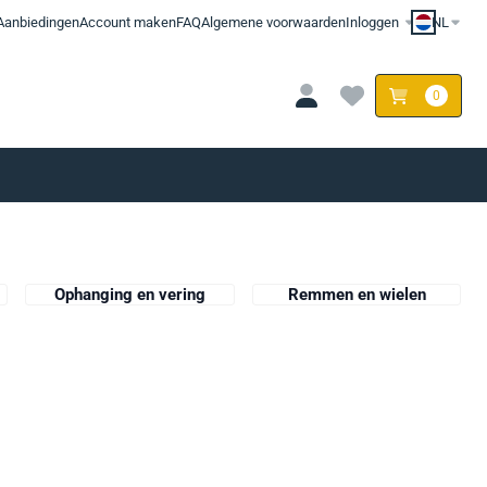
Aanbiedingen
Account maken
FAQ
Algemene voorwaarden
Inloggen
NL
0
Ophanging en vering
Remmen en wielen