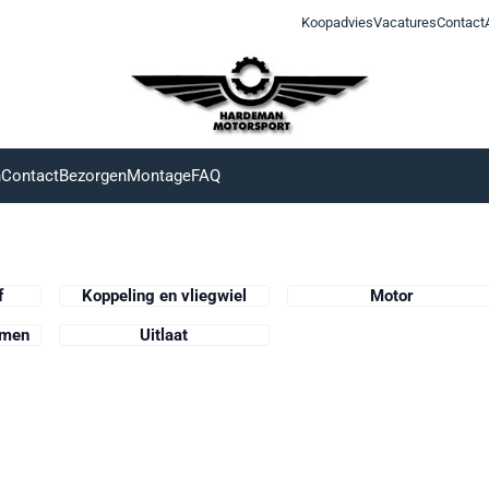
Koopadvies
Vacatures
Contact
n
Contact
Bezorgen
Montage
FAQ
f
Koppeling en vliegwiel
Motor
rmen
Uitlaat