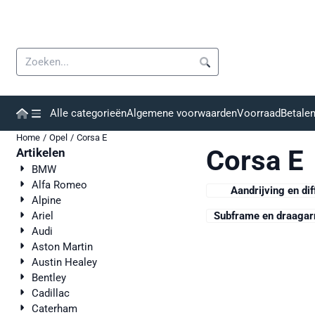
Cookievoorkeuren zijn momenteel gesloten.
Zoeken
Alle categorieën
Algemene voorwaarden
Voorraad
Betale
Home
/
Opel
/
Corsa E
Corsa E
Artikelen
BMW
Alfa Romeo
Aandrijving en dif
Alpine
Ariel
Subframe en draaga
Audi
Aston Martin
Austin Healey
Bentley
Cadillac
Caterham