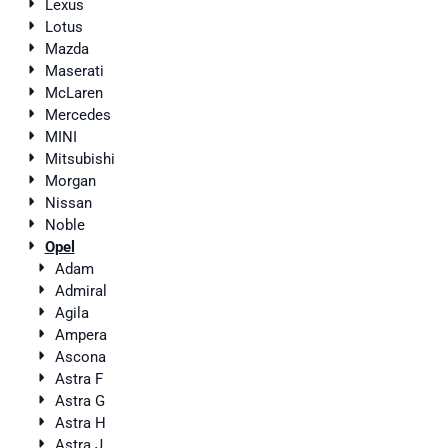
Lexus
Lotus
Mazda
Maserati
McLaren
Mercedes
MINI
Mitsubishi
Morgan
Nissan
Noble
Opel
Adam
Admiral
Agila
Ampera
Ascona
Astra F
Astra G
Astra H
Astra J