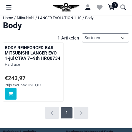
Cookievoorkeuren zijn momenteel gesloten.
0
Home
/
Mitsubishi
/
LANCER EVOLUTION 1-10
/
Body
Body
Sorteermethode
1
Artikelen
BODY REINFORCED BAR
MITSUBISHI LANCER EVO
1-jul CT9A 7~9th HRQ0734
Merk:
Hardrace
Prijs: 243,97, exclusief btw: 201,63
€243,97
Prijs excl. btw:
€201,63
1
Webshop & website
Hardeman Motorsport Parts