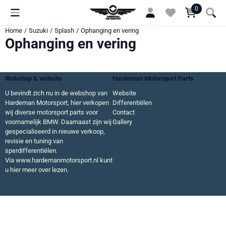
Cookievoorkeuren zijn momenteel gesloten.
0
Home
/
Suzuki
/
Splash
/
Ophanging en vering
Ophanging en vering
Webshop & website
Hardeman Motorsport Parts
U bevindt zich nu in de webshop van
Website
Hardeman Motorsport, hier verkopen
Differentiëlen
wij diverse motorsport parts voor
Contact
voornamelijk BMW. Daarnaast zijn wij
Gallery
gespecialiseerd in nieuwe verkoop,
revisie en tuning van
sperdifferentiëlen.
Via
www.hardemanmotorsport.nl
kunt
u hier meer over lezen.