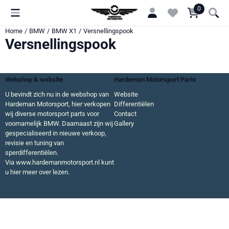
Cookievoorkeuren zijn momenteel gesloten.
0
Home
/
BMW
/
BMW X1
/
Versnellingspook
Versnellingspook
Webshop & website
Hardeman Motorsport Parts
U bevindt zich nu in de webshop van
Website
Hardeman Motorsport, hier verkopen
Differentiëlen
wij diverse motorsport parts voor
Contact
voornamelijk BMW. Daarnaast zijn wij
Gallery
gespecialiseerd in nieuwe verkoop,
revisie en tuning van
sperdifferentiëlen.
Via
www.hardemanmotorsport.nl
kunt
u hier meer over lezen.