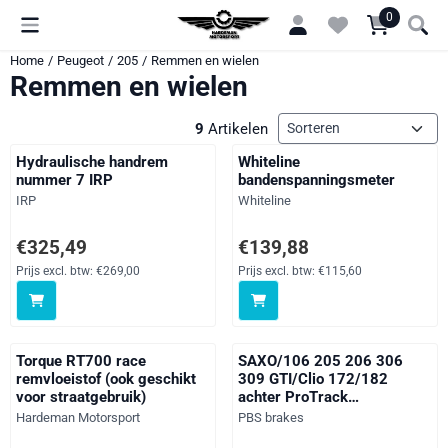
Cookievoorkeuren zijn momenteel gesloten.
0
Home
/
Peugeot
/
205
/
Remmen en wielen
Remmen en wielen
Sorteermethode
9
Artikelen
Hydraulische handrem
Whiteline
nummer 7 IRP
bandenspanningsmeter
Merk:
Merk:
IRP
Whiteline
Prijs: 325,49, exclusief btw: 269,00
Prijs: 139,88, exclusief btw: 115
€325,49
€139,88
Prijs excl. btw:
€269,00
Prijs excl. btw:
€115,60
Torque RT700 race
SAXO/106 205 206 306
remvloeistof (ook geschikt
309 GTI/Clio 172/182
voor straatgebruik)
achter ProTrack
Performance rem blokken
Merk:
Merk:
Hardeman Motorsport
PBS brakes
1301PT