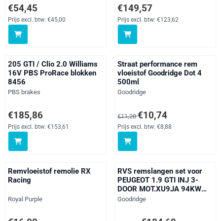
Prijs: 54,45, exclusief btw: 45,00
Prijs: 149,57, exclusief btw: 123
€54,45
€149,57
Prijs excl. btw:
€45,00
Prijs excl. btw:
€123,62
205 GTI / Clio 2.0 Williams
Straat performance rem
16V PBS ProRace blokken
vloeistof Goodridge Dot 4
8456
500ml
Merk:
Merk:
PBS brakes
Goodridge
Prijs: 185,86, exclusief btw: 153,61
Van 11,28 voor 10,74, exclusief 
€185,86
€10,74
€11,28
Prijs excl. btw:
€153,61
Prijs excl. btw:
€8,88
Remvloeistof remolie RX
RVS remslangen set voor
Racing
PEUGEOT 1.9 GTI INJ 3-
DOOR MOT.XU9JA 94KW
jaar 02/87 - 08/87
Merk:
Merk:
Royal Purple
Goodridge
Prijs: 16,00, exclusief btw: 13,22
Van 109,93 voor 104,69, exclusi