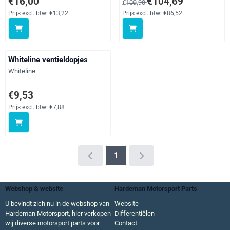
€16,00
€104,69
€109,93
Prijs excl. btw:
€13,22
Prijs excl. btw:
€86,52
Whiteline ventieldopjes
Merk:
Whiteline
Prijs: 9,53, exclusief btw: 7,88
€9,53
Prijs excl. btw:
€7,88
1
Webshop & website
Hardeman Motorsport Parts
U bevindt zich nu in de webshop van
Website
Hardeman Motorsport, hier verkopen
Differentiëlen
wij diverse motorsport parts voor
Contact