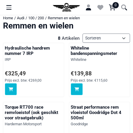
Cookievoorkeuren zijn momenteel gesloten.
0
Home
/
Audi
/
100 / 200
/
Remmen en wielen
Remmen en wielen
Sorteermethode
8
Artikelen
Hydraulische handrem
Whiteline
nummer 7 IRP
bandenspanningsmeter
Merk:
Merk:
IRP
Whiteline
Prijs: 325,49, exclusief btw: 269,00
Prijs: 139,88, exclusief btw: 115
€325,49
€139,88
Prijs excl. btw:
€269,00
Prijs excl. btw:
€115,60
Torque RT700 race
Straat performance rem
remvloeistof (ook geschikt
vloeistof Goodridge Dot 4
voor straatgebruik)
500ml
Merk:
Merk:
Hardeman Motorsport
Goodridge