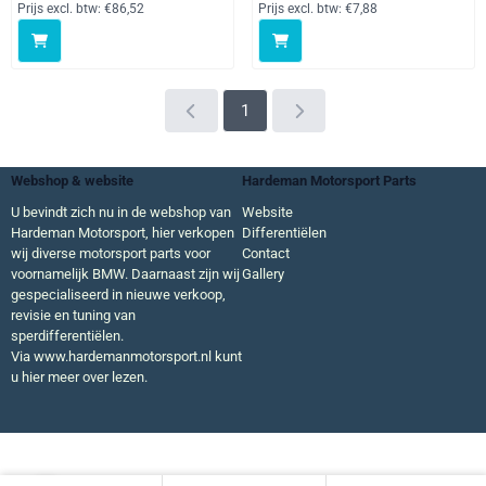
Prijs excl. btw:
€86,52
Prijs excl. btw:
€7,88
1
Webshop & website
Hardeman Motorsport Parts
U bevindt zich nu in de webshop van
Website
Hardeman Motorsport, hier verkopen
Differentiëlen
wij diverse motorsport parts voor
Contact
voornamelijk BMW. Daarnaast zijn wij
Gallery
gespecialiseerd in nieuwe verkoop,
revisie en tuning van
sperdifferentiëlen.
Via
www.hardemanmotorsport.nl
kunt
u hier meer over lezen.