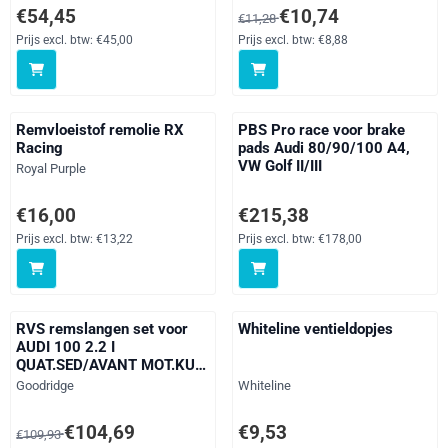
Prijs: 54,45, exclusief btw: 45,00
Van 11,28 voor 10,74, exclusief 
€54,45
€10,74
€11,28
Prijs excl. btw:
€45,00
Prijs excl. btw:
€8,88
Remvloeistof remolie RX
PBS Pro race voor brake
Racing
pads Audi 80/90/100 A4,
VW Golf II/III
Merk:
Royal Purple
Prijs: 16,00, exclusief btw: 13,22
Prijs: 215,38, exclusief btw: 178
€16,00
€215,38
Prijs excl. btw:
€13,22
Prijs excl. btw:
€178,00
RVS remslangen set voor
Whiteline ventieldopjes
AUDI 100 2.2 I
QUAT.SED/AVANT MOT.KU
2226CC 101KW - ABS jaar
Merk:
Merk:
Goodridge
Whiteline
08/86 - 09/86
Van 109,93 voor 104,69, exclusief btw: 86,52
Prijs: 9,53, exclusief btw: 7,88
€104,69
€9,53
€109,93