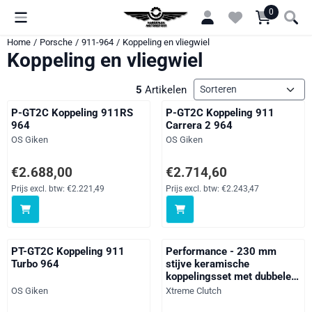
Cookievoorkeuren zijn momenteel gesloten.
0
Home
/
Porsche
/
911-964
/
Koppeling en vliegwiel
Koppeling en vliegwiel
Sorteermethode
5
Artikelen
P-GT2C Koppeling 911RS
P-GT2C Koppeling 911
964
Carrera 2 964
Merk:
Merk:
OS Giken
OS Giken
Prijs: 2 688,00, exclusief btw: 2 221,49
Prijs: 2 714,60, exclusief btw: 2
€2.688,00
€2.714,60
Prijs excl. btw:
€2.221,49
Prijs excl. btw:
€2.243,47
PT-GT2C Koppeling 911
Performance - 230 mm
Turbo 964
stijve keramische
koppelingsset met dubbele
plaat, incl. vliegwiel en CSC
Merk:
Merk:
OS Giken
Xtreme Clutch
1800 Nm 911 (964) 3.3