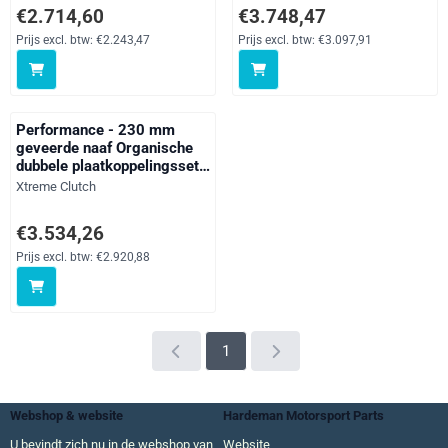
Turbo 3.3 Turbo
Prijs: 2 714,60, exclusief btw: 2 243,47
Prijs: 3 748,47, exclusief btw: 3
€2.714,60
€3.748,47
Prijs excl. btw:
€2.243,47
Prijs excl. btw:
€3.097,91
Performance - 230 mm
geveerde naaf Organische
dubbele plaatkoppelingsset
incl vliegwiel en CSC 1000
Merk:
Xtreme Clutch
Nm 911 (964) 3.3 Turbo 3.3
Turbo
Prijs: 3 534,26, exclusief btw: 2 920,88
€3.534,26
Prijs excl. btw:
€2.920,88
1
Webshop & website
Hardeman Motorsport Parts
U bevindt zich nu in de webshop van
Website