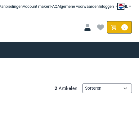
Aanbiedingen
Account maken
FAQ
Algemene voorwaarden
Inloggen
NL
0
Sorteermethode
2
Artikelen