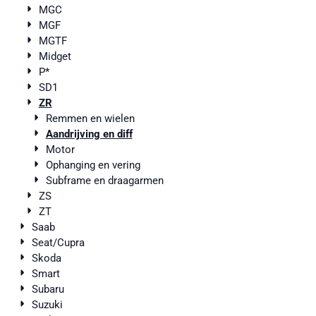
MGC
MGF
MGTF
Midget
P*
SD1
ZR
Remmen en wielen
Aandrijving en diff
Motor
Ophanging en vering
Subframe en draagarmen
ZS
ZT
Saab
Seat/Cupra
Skoda
Smart
Subaru
Suzuki