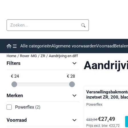
Cookievoorkeuren zijn momenteel gesloten.
Zoeken
Alle categorieën
Algemene voorwaarden
Voorraad
Betale
Home
/
Rover -MG
/
ZR
/
Aandrijving en diff
Aandrijv
Filters
€ 24
€ 28
Versnellingsbakmont
Merken
inzetset ZR, 200, bla
Merk:
Powerflex
Powerflex
(2)
Van 32,34 voor 27,49, 
€27,49
Voorraad
€32,34
Prijs excl. btw:
€22,72