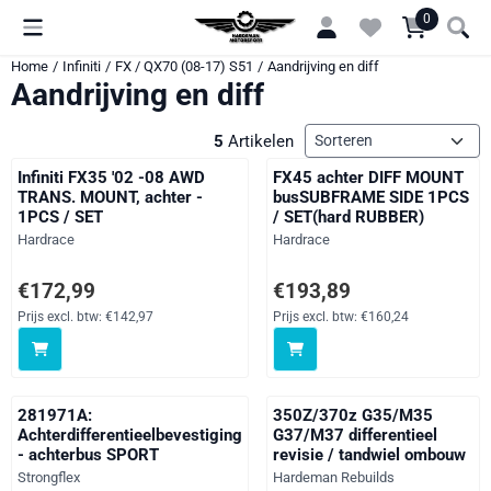
Cookievoorkeuren zijn momenteel gesloten.
0
Home
/
Infiniti
/
FX / QX70 (08-17) S51
/
Aandrijving en diff
Aandrijving en diff
Sorteermethode
5
Artikelen
Infiniti FX35 '02 -08 AWD
FX45 achter DIFF MOUNT
TRANS. MOUNT, achter -
busSUBFRAME SIDE 1PCS
1PCS / SET
/ SET(hard RUBBER)
Merk:
Merk:
Hardrace
Hardrace
Prijs: 172,99, exclusief btw: 142,97
Prijs: 193,89, exclusief btw: 1
€172,99
€193,89
Prijs excl. btw:
€142,97
Prijs excl. btw:
€160,24
281971A:
350Z/370z G35/M35
Achterdifferentieelbevestiging
G37/M37 differentieel
- achterbus SPORT
revisie / tandwiel ombouw
Merk:
Merk:
Strongflex
Hardeman Rebuilds