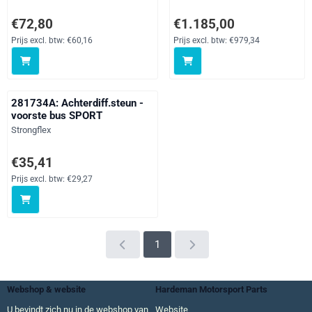
Prijs: 72,80, exclusief btw: 60,16
Prijs: 1 185,00, exclusief btw:
€72,80
€1.185,00
Prijs excl. btw:
€60,16
Prijs excl. btw:
€979,34
281734A: Achterdiff.steun -
voorste bus SPORT
Merk:
Strongflex
Prijs: 35,41, exclusief btw: 29,27
€35,41
Prijs excl. btw:
€29,27
1
Webshop & website
Hardeman Motorsport Parts
U bevindt zich nu in de webshop van
Website