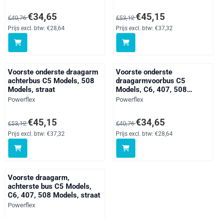
straat
Van 40,76 voor 34,65, exclusief btw: 28,64
Van 53,12 voor 45,15, exclusief 
€34,65
€45,15
€40,76
€53,12
Prijs excl. btw:
€28,64
Prijs excl. btw:
€37,32
Voorste onderste draagarm
Voorste onderste
achterbus C5 Models, 508
draagarmvoorbus C5
Models, straat
Models, C6, 407, 508
Models, straat
Merk:
Merk:
Powerflex
Powerflex
Van 53,12 voor 45,15, exclusief btw: 37,32
Van 40,76 voor 34,65, exclusief 
€45,15
€34,65
€53,12
€40,76
Prijs excl. btw:
€37,32
Prijs excl. btw:
€28,64
Voorste draagarm,
achterste bus C5 Models,
C6, 407, 508 Models, straat
Merk:
Powerflex