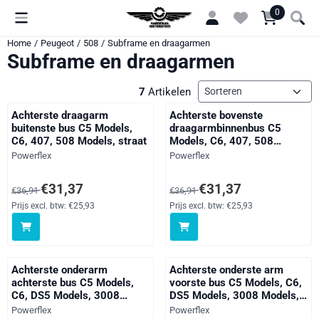
Cookievoorkeuren zijn momenteel gesloten.
0
Home
/
Peugeot
/
508
/
Subframe en draagarmen
Subframe en draagarmen
Sorteermethode
7
Artikelen
Achterste draagarm
Achterste bovenste
buitenste bus C5 Models,
draagarmbinnenbus C5
C6, 407, 508 Models, straat
Models, C6, 407, 508
Models, straat
Merk:
Merk:
Powerflex
Powerflex
Van 36,91 voor 31,37, exclusief btw: 25,93
Van 36,91 voor 31,37, exclusief 
€31,37
€31,37
€36,91
€36,91
Prijs excl. btw:
€25,93
Prijs excl. btw:
€25,93
Achterste onderarm
Achterste onderste arm
achterste bus C5 Models,
voorste bus C5 Models, C6,
C6, DS5 Models, 3008
DS5 Models, 3008 Models,
Models, 407, 508 Models,
407, 508 Models, straat
Merk:
Merk:
Powerflex
Powerflex