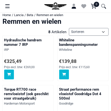
Cookievoorkeuren zijn momenteel gesloten.
0
Home
/
Lancia
/
Beta
/
Remmen en wielen
Remmen en wielen
Sorteermethode
8
Artikelen
Hydraulische handrem
Whiteline
nummer 7 IRP
bandenspanningsmeter
Merk:
Merk:
IRP
Whiteline
Prijs: 325,49, exclusief btw: 269,00
Prijs: 139,88, exclusief btw: 115
€325,49
€139,88
Prijs excl. btw:
€269,00
Prijs excl. btw:
€115,60
Torque RT700 race
Straat performance rem
remvloeistof (ook geschikt
vloeistof Goodridge Dot 4
voor straatgebruik)
500ml
Merk:
Merk:
Hardeman Motorsport
Goodridge