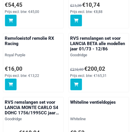
Prijs: 54,45, exclusief btw: 45,00
Van 11,28 voor 10,74, exclusief 
€54,45
€10,74
€11,28
Prijs excl. btw:
€45,00
Prijs excl. btw:
€8,88
Remvloeistof remolie RX
RVS remslangen set voor
Racing
LANCIA BETA alle modellen
jaar 01/73 - 12/86
Merk:
Merk:
Royal Purple
Goodridge
Prijs: 16,00, exclusief btw: 13,22
Van 210,02 voor 200,02, exclusi
€16,00
€200,02
€210,02
Prijs excl. btw:
€13,22
Prijs excl. btw:
€165,31
RVS remslangen set voor
Whiteline ventieldopjes
LANCIA MONTE CARLO S4
DOHC 1756/1995CC jaar
00/75 - 00/84
Merk:
Merk:
Goodridge
Whiteline
Van 124,89 voor 118,94, exclusief btw: 98,30
Prijs: 9,53, exclusief btw: 7,88