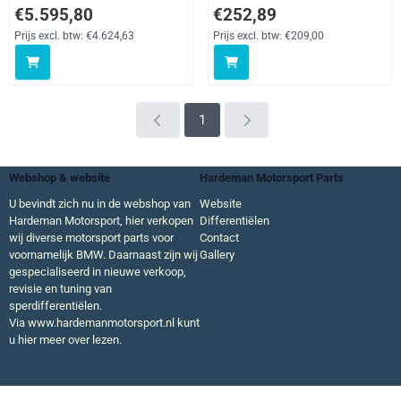
Prijs: 5 595,80, exclusief btw: 4 624,63
Prijs: 252,89, exclusief btw: 209
€5.595,80
€252,89
Prijs excl. btw:
€4.624,63
Prijs excl. btw:
€209,00
1
Webshop & website
Hardeman Motorsport Parts
U bevindt zich nu in de webshop van
Website
Hardeman Motorsport, hier verkopen
Differentiëlen
wij diverse motorsport parts voor
Contact
voornamelijk BMW. Daarnaast zijn wij
Gallery
gespecialiseerd in nieuwe verkoop,
revisie en tuning van
sperdifferentiëlen.
Via
www.hardemanmotorsport.nl
kunt
u hier meer over lezen.