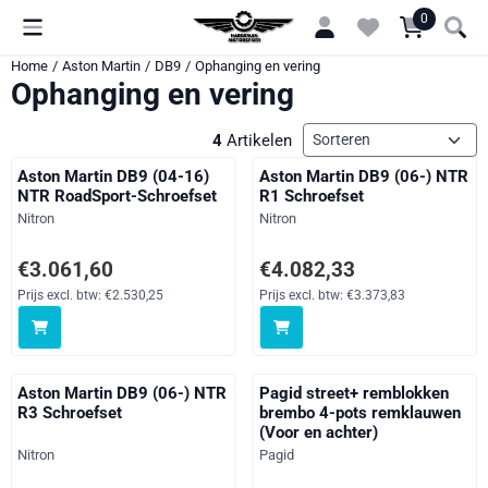
Cookievoorkeuren zijn momenteel gesloten.
0
Home
/
Aston Martin
/
DB9
/
Ophanging en vering
Ophanging en vering
Sorteermethode
4
Artikelen
Aston Martin DB9 (04-16)
Aston Martin DB9 (06-) NTR
NTR RoadSport-Schroefset
R1 Schroefset
Merk:
Merk:
Nitron
Nitron
Prijs: 3 061,60, exclusief btw: 2 530,25
Prijs: 4 082,33, exclusief btw: 3
€3.061,60
€4.082,33
Prijs excl. btw:
€2.530,25
Prijs excl. btw:
€3.373,83
Aston Martin DB9 (06-) NTR
Pagid street+ remblokken
R3 Schroefset
brembo 4-pots remklauwen
(Voor en achter)
Merk:
Merk:
Nitron
Pagid