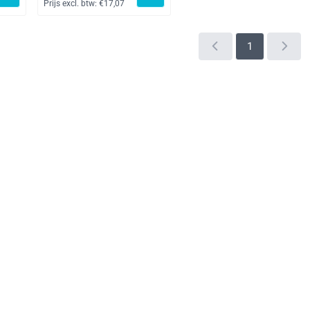
Prijs excl. btw:
€17,07
1