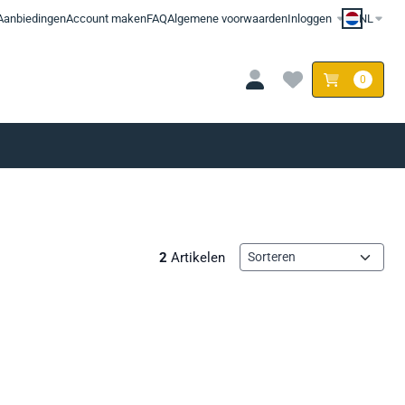
Aanbiedingen
Account maken
FAQ
Algemene voorwaarden
Inloggen
NL
0
Sorteermethode
2
Artikelen