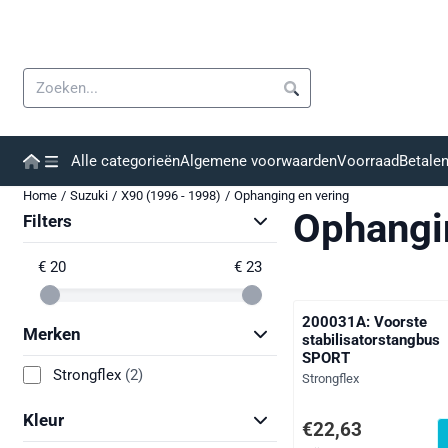
Cookievoorkeuren zijn momenteel gesloten.
Zoeken
Alle categorieën
Algemene voorwaarden
Voorraad
Betale
Home
/
Suzuki
/
X90 (1996 - 1998)
/
Ophanging en vering
Ophangi
Filters
€ 20
€ 23
200031A: Voorste
Merken
stabilisatorstangbus
SPORT
Strongflex
(2)
Merk:
Strongflex
Kleur
Prijs: 22,63, exclusief
€22,63