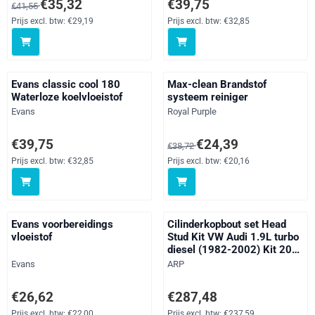
Van 41,55 voor 35,32, exclusief btw: 29,19
Prijs: 39,75, exclusief btw: 32,85
€35,32
€39,75
€41,55
Superb Models, Bora
Models, Caddy Models, Eos
Prijs excl. btw:
€29,19
Prijs excl. btw:
€32,85
1F, Golf, Jetta Models,
Passat Models, Scirocco
Models, Tigua
Evans classic cool 180
Max-clean Brandstof
Waterloze koelvloeistof
systeem reiniger
Merk:
Merk:
Evans
Royal Purple
Prijs: 39,75, exclusief btw: 32,85
Van 38,72 voor 24,39, exclusief 
€39,75
€24,39
€38,72
Prijs excl. btw:
€32,85
Prijs excl. btw:
€20,16
Evans voorbereidings
Cilinderkopbout set Head
vloeistof
Stud Kit VW Audi 1.9L turbo
diesel (1982-2002) Kit 204-
4706
Merk:
Merk:
Evans
ARP
Prijs: 26,62, exclusief btw: 22,00
Prijs: 287,48, exclusief btw: 237
€26,62
€287,48
Prijs excl. btw:
€22,00
Prijs excl. btw:
€237,59