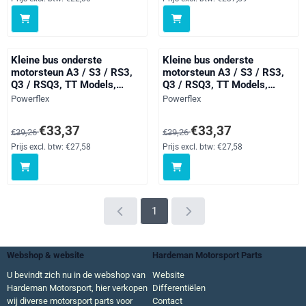
Kleine bus onderste
Kleine bus onderste
motorsteun A3 / S3 / RS3,
motorsteun A3 / S3 / RS3,
Q3 / RSQ3, TT Models,
Q3 / RSQ3, TT Models,
Passat Models, Tiguan
Passat Models, Tiguan
Merk:
Merk:
Powerflex
Powerflex
Models, black
Models, straat
Van 39,26 voor 33,37, exclusief btw: 27,58
Van 39,26 voor 33,37, exclusief 
€33,37
€33,37
€39,26
€39,26
Prijs excl. btw:
€27,58
Prijs excl. btw:
€27,58
1
Webshop & website
Hardeman Motorsport Parts
U bevindt zich nu in de webshop van
Website
Hardeman Motorsport, hier verkopen
Differentiëlen
wij diverse motorsport parts voor
Contact