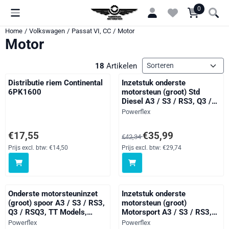
Cookievoorkeuren zijn momenteel gesloten.
0
Home
/
Volkswagen
/
Passat VI, CC
/
Motor
Motor
Sorteermethode
18
Artikelen
Distributie riem Continental
Inzetstuk onderste
6PK1600
motorsteun (groot) Std
Diesel A3 / S3 / RS3, Q3 /
RSQ3, TT Models, Alhambra
Merk:
Powerflex
Models, Altea 5P (2004-),
Leon Models, Toledo Models,
Prijs: 17,55, exclusief btw: 14,50
Van 42,34 voor 35,99, exclusief 
€17,55
€35,99
€42,34
Octavia, Superb Models, Yeti
5L, Bora Models, Caddy
Prijs excl. btw:
€14,50
Prijs excl. btw:
€29,74
Models, CC, Eos 1F, Golf,
Jetta Models, Passat
Models,
Onderste motorsteuninzet
Inzetstuk onderste
(groot) spoor A3 / S3 / RS3,
motorsteun (groot)
Q3 / RSQ3, TT Models,
Motorsport A3 / S3 / RS3,
Alhambra Models, Altea 5P
Q3 / RSQ3, TT Models, Altea
Merk:
Merk:
Powerflex
Powerflex