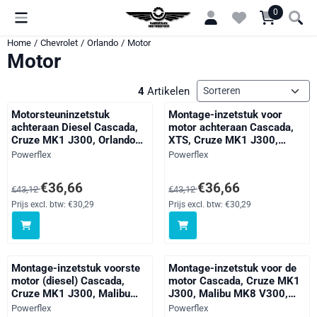
Cookievoorkeuren zijn momenteel gesloten.
0
Home
/
Chevrolet
/
Orlando
/
Motor
Motor
Sorteermethode
4
Artikelen
Motorsteuninzetstuk
Montage-inzetstuk voor
achteraan Diesel Cascada,
motor achteraan Cascada,
Cruze MK1 J300, Orlando
XTS, Cruze MK1 J300,
J309, Cascada, 9-5 YS3G
Malibu MK8 V300, Orlando
Merk:
Merk:
Powerflex
Powerflex
2WD, ASTRA MODELS,
J309, Cascada, Roewe 950,
Cascada, Insignia Models,
9-5 YS3G 2WD, ASTRA
Van 43,12 voor 36,66, exclusief btw: 30,29
Van 43,12 voor 36,66, exclusief 
€36,66
€36,66
€43,12
€43,12
Zafira Models, straat
MODELS, Cascada, Insignia
Models, Zafira Models,
Prijs excl. btw:
€30,29
Prijs excl. btw:
€30,29
straat
Montage-inzetstuk voorste
Montage-inzetstuk voor de
motor (diesel) Cascada,
motor Cascada, Cruze MK1
Cruze MK1 J300, Malibu
J300, Malibu MK8 V300,
MK8 V300, Orlando J309,
Orlando J309, Cascada, 9-5
Merk:
Merk:
Powerflex
Powerflex