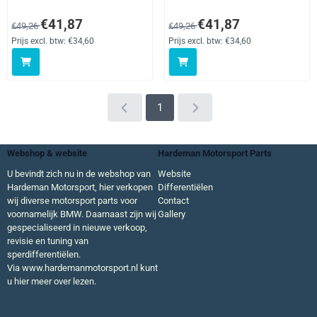
Cascada, 9-5 YS3G 2WD, 9-
YS3G 2WD, 9-5 YS3G XWD,
5 YS3G XWD, ASTRA
ASTRA MODELS, Cascada,
Van 49,26 voor 41,87, exclusief btw: 34,60
Van 49,26 voor 41,87, exclusief 
€41,87
€41,87
€49,26
€49,26
MODELS, Cascada, Insignia
Insignia Models, Zafira
Models, Zafira Models,
Models, straat
Prijs excl. btw:
€34,60
Prijs excl. btw:
€34,60
straat
1
Webshop & website
Hardeman Motorsport Parts
U bevindt zich nu in de webshop van
Website
Hardeman Motorsport, hier verkopen
Differentiëlen
wij diverse motorsport parts voor
Contact
voornamelijk BMW. Daarnaast zijn wij
Gallery
gespecialiseerd in nieuwe verkoop,
revisie en tuning van
sperdifferentiëlen.
Via
www.hardemanmotorsport.nl
kunt
u hier meer over lezen.