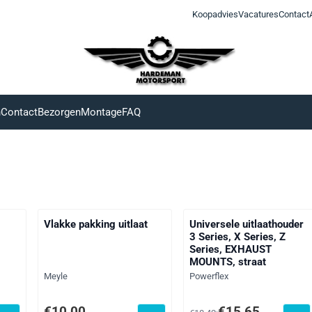
Koopadvies
Vacatures
Contact
n
Contact
Bezorgen
Montage
FAQ
Vlakke pakking uitlaat
Universele uitlaathouder
3 Series, X Series, Z
Series, EXHAUST
MOUNTS, straat
Merk:
Merk:
Meyle
Powerflex
 btw: 72,00
Prijs: 10,00, exclusief btw: 8,26
Van 18,42 voor 15,65, excl
€10,00
€15,65