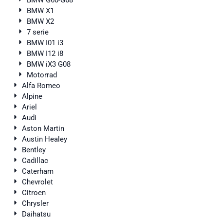
BMW G60-G68
BMW X1
BMW X2
7 serie
BMW I01 i3
BMW I12 i8
BMW iX3 G08
Motorrad
Alfa Romeo
Alpine
Ariel
Audi
Aston Martin
Austin Healey
Bentley
Cadillac
Caterham
Chevrolet
Citroen
Chrysler
Daihatsu