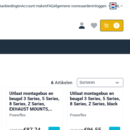
Aanbiedingen
Account maken
FAQ
Algemene voorwaarden
Inloggen
NL
0
Sorteermethode
6
Artikelen
Uitlaat montagebus en
Uitlaat montagebus en
beugel 3 Series, 5 Series,
beugel 3 Series, 5 Series,
8 Series, Z Series,
8 Series, Z Series, black
EXHAUST MOUNTS,
straat
Merk:
Merk:
Powerflex
Powerflex
usief btw: 12,94
Van 103,23 voor 87,74, exclusief btw: 72,51
Van 113,58 voor 96,55, exclusie
€87,74
€96,55