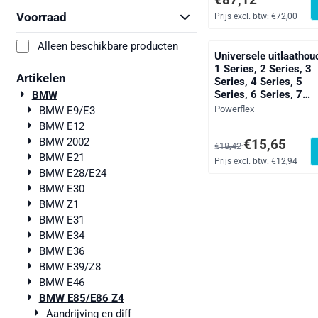
Voorraad
Prijs excl. btw:
€72,00
Alleen beschikbare producten
Universele uitlaathou
1 Series, 2 Series, 3
Artikelen
Series, 4 Series, 5
Series, 6 Series, 7
BMW
Series, 8 Series, X
Merk:
Powerflex
BMW E9/E3
Series, Z Series,
BMW E12
EXHAUST MOUNTS, 
BMW 2002
Van 18,42 voor 15,65, 
€15,65
Clubman Gen 2, F55 
€18,42
BMW E21
F56 Gen 3, F57 Cabrio
Prijs excl. btw:
€12,94
F60 Countryman Gen 
BMW E28/E24
Cullinan RR31, Phan
BMW E30
RR1, Supra Mk5 A90
BMW Z1
BMW E31
BMW E34
BMW E36
BMW E39/Z8
BMW E46
BMW E85/E86 Z4
Aandrijving en diff