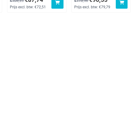
€103,23
€113,58
Prijs excl. btw:
€72,51
Prijs excl. btw:
€79,79