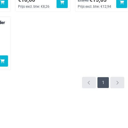
€18,42
Prijs excl. btw:
€8,26
Prijs excl. btw:
€12,94
der
F54
exclusief btw: 12,94
/
let,
2,
tom
1