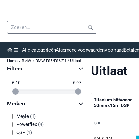
Cookievoorkeuren zijn momenteel gesloten.
Zoeken
Alle categorieën
Algemene voorwaarden
Voorraad
Betale
Home
/
BMW
/
BMW E85/E86 Z4
/
Uitlaat
Uitlaat
Filters
€ 10
€ 97
Titanium hitteband
Merken
50mmx15m QSP
Meyle
(1)
Merk:
QSP
Powerflex
(4)
QSP
(1)
Prijs: 87,12, exclusief
€87,12