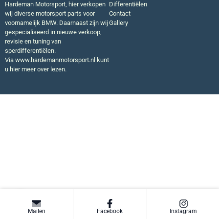
Hardeman Motorsport, hier verkopen
Differentiëlen
wij diverse motorsport parts voor
Contact
voornamelijk BMW. Daarnaast zijn wij
Gallery
gespecialiseerd in nieuwe verkoop,
revisie en tuning van
sperdifferentiëlen.
Via
www.hardemanmotorsport.nl
kunt
u hier meer over lezen.
Mailen
Facebook
Instagram