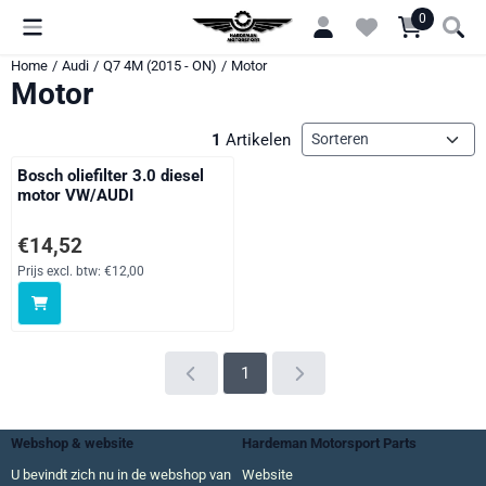
Cookievoorkeuren zijn momenteel gesloten.
0
Home
/
Audi
/
Q7 4M (2015 - ON)
/
Motor
Motor
Sorteermethode
1
Artikelen
Bosch oliefilter 3.0 diesel
motor VW/AUDI
Prijs: 14,52, exclusief btw: 12,00
€14,52
Prijs excl. btw:
€12,00
1
Webshop & website
Hardeman Motorsport Parts
U bevindt zich nu in de webshop van
Website