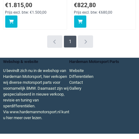
Prijs: 1 815,00, exclusief btw: 1 500,00
Prijs: 822,80, exclusief btw: 680
€1.815,00
€822,80
Prijs excl. btw:
€1.500,00
Prijs excl. btw:
€680,00
1
Webshop & website
Hardeman Motorsport Parts
U bevindt zich nu in de webshop van
Website
Hardeman Motorsport, hier verkopen
Differentiëlen
wij diverse motorsport parts voor
Contact
voornamelijk BMW. Daarnaast zijn wij
Gallery
gespecialiseerd in nieuwe verkoop,
revisie en tuning van
sperdifferentiëlen.
Via
www.hardemanmotorsport.nl
kunt
u hier meer over lezen.