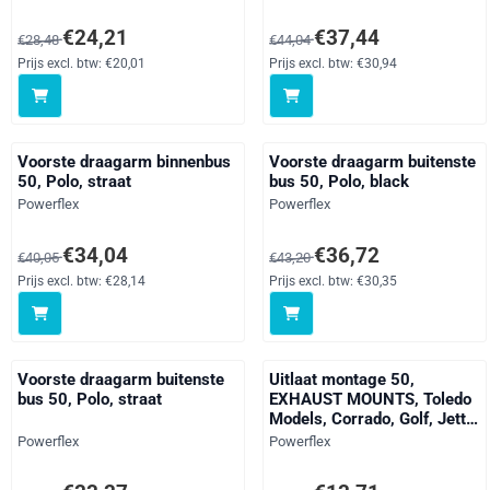
Van 28,48 voor 24,21, exclusief btw: 20,01
Van 44,04 voor 37,44, exclusie
€24,21
€37,44
€28,48
€44,04
Prijs excl. btw:
€20,01
Prijs excl. btw:
€30,94
Voorste draagarm binnenbus
Voorste draagarm buitenste
50, Polo, straat
bus 50, Polo, black
Merk:
Merk:
Powerflex
Powerflex
Van 40,05 voor 34,04, exclusief btw: 28,14
Van 43,20 voor 36,72, exclusie
€34,04
€36,72
€40,05
€43,20
Prijs excl. btw:
€28,14
Prijs excl. btw:
€30,35
Voorste draagarm buitenste
Uitlaat montage 50,
bus 50, Polo, straat
EXHAUST MOUNTS, Toledo
Models, Corrado, Golf, Jetta
Models, Polo, Vento Models,
Merk:
Merk:
Powerflex
Powerflex
straat
Van 39,26 voor 33,37, exclusief btw: 27,58
Van 16,13 voor 13,71, exclusie