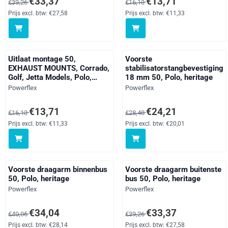
€33,37
€13,71
€39,26
€16,13
Prijs excl. btw:
€27,58
Prijs excl. btw:
€11,33
Uitlaat montage 50,
Voorste
EXHAUST MOUNTS, Corrado,
stabilisatorstangbevestiging
Golf, Jetta Models, Polo,
18 mm 50, Polo, heritage
Vento Models, straat
Merk:
Merk:
Powerflex
Powerflex
Van 16,13 voor 13,71, exclusief btw: 11,33
Van 28,48 voor 24,21, exclusie
€13,71
€24,21
€16,13
€28,48
Prijs excl. btw:
€11,33
Prijs excl. btw:
€20,01
Voorste draagarm binnenbus
Voorste draagarm buitenste
50, Polo, heritage
bus 50, Polo, heritage
Merk:
Merk:
Powerflex
Powerflex
Van 40,05 voor 34,04, exclusief btw: 28,14
Van 39,26 voor 33,37, exclusie
€34,04
€33,37
€40,05
€39,26
Prijs excl. btw:
€28,14
Prijs excl. btw:
€27,58