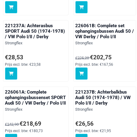
221237A: Achterasbus
226061B: Complete set
SPORT Audi 50 (1974-1978)
ophangingsbussen Audi 50 /
/ VW Polo I/II / Derby
VW Derby / Polo I/II
Merk:
Merk:
Strongflex
Strongflex
Prijs: 28,53, exclusief btw: 23,58
Van 225,28 voor 202,75, exclus
€28,53
€202,75
€225,28
Prijs excl. btw:
€23,58
Prijs excl. btw:
€167,56
226061A: Complete
221237B: Achterbalkbus
ophangingsbussenset SPORT
Audi 50 (1974-1978) / VW
Audi 50 / VW Derby / Polo I/II
Polo I/II / Derby
Merk:
Merk:
Strongflex
Strongflex
Van 242,98 voor 218,69, exclusief btw: 180,73
Prijs: 26,56, exclusief btw: 21,
€218,69
€26,56
€242,98
Prijs excl. btw:
€180,73
Prijs excl. btw:
€21,95