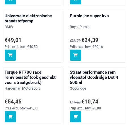
Universele elektronische
Purple Ice super kvs
brandstofpomp
Merk:
Merk:
BMW
Royal Purple
Prijs: 49,01, exclusief btw: 40,50
Van 38,72 voor 24,39, exclusie
€49,01
€24,39
€38,72
Prijs excl. btw:
€40,50
Prijs excl. btw:
€20,16
Torque RT700 race
Straat performance rem
remvloeistof (ook geschikt
vloeistof Goodridge Dot 4
voor straatgebruik)
500ml
Merk:
Merk:
Hardeman Motorsport
Goodridge
Prijs: 54,45, exclusief btw: 45,00
Van 11,28 voor 10,74, exclusief
€54,45
€10,74
€11,28
Prijs excl. btw:
€45,00
Prijs excl. btw:
€8,88