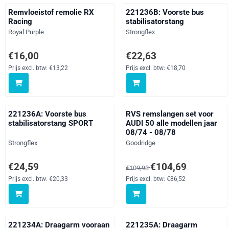
Remvloeistof remolie RX
221236B: Voorste bus
Racing
stabilisatorstang
Merk:
Merk:
Royal Purple
Strongflex
Prijs: 16,00, exclusief btw: 13,22
Prijs: 22,63, exclusief btw: 18,
€16,00
€22,63
Prijs excl. btw:
€13,22
Prijs excl. btw:
€18,70
221236A: Voorste bus
RVS remslangen set voor
stabilisatorstang SPORT
AUDI 50 alle modellen jaar
08/74 - 08/78
Merk:
Merk:
Strongflex
Goodridge
Prijs: 24,59, exclusief btw: 20,33
Van 109,93 voor 104,69, exclus
€24,59
€104,69
€109,93
Prijs excl. btw:
€20,33
Prijs excl. btw:
€86,52
221234A: Draagarm vooraan
221235A: Draagarm