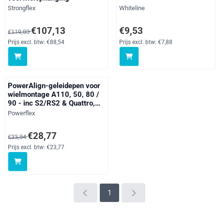
Merk:
Merk:
Strongflex
Whiteline
Van 119,03 voor 107,13, exclusief btw: 88,54
Prijs: 9,53, exclusief btw: 7,88
€107,13
€9,53
€119,03
Prijs excl. btw:
€88,54
Prijs excl. btw:
€7,88
PowerAlign-geleidepen voor
wielmontage A110, 50, 80 /
90 - inc S2/RS2 & Quattro,
A2, 3 Series, 5 Series, 6
Merk:
Powerflex
Series, 7 Series, 8 Series, E9
2.5CS - 3.0CSL, X Series, Z
Van 33,84 voor 28,77, exclusief btw: 23,77
€28,77
€33,84
Series, BLS, C1, C1, Nemo
(2007-on), Dokker, Duster,
Prijs excl. btw:
€23,77
Lodgy, Logan I & II (2004 -
ON), San
1