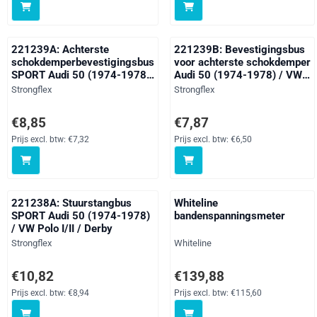
221239A: Achterste
221239B: Bevestigingsbus
schokdemperbevestigingsbus
voor achterste schokdemper
SPORT Audi 50 (1974-1978)
Audi 50 (1974-1978) / VW
/ VW Polo I/II / Derby
Polo I/II / Derby
Merk:
Merk:
Strongflex
Strongflex
Prijs: 8,85, exclusief btw: 7,32
Prijs: 7,87, exclusief btw: 6,50
€8,85
€7,87
Prijs excl. btw:
€7,32
Prijs excl. btw:
€6,50
221238A: Stuurstangbus
Whiteline
SPORT Audi 50 (1974-1978)
bandenspanningsmeter
/ VW Polo I/II / Derby
Merk:
Merk:
Strongflex
Whiteline
Prijs: 10,82, exclusief btw: 8,94
Prijs: 139,88, exclusief btw: 11
€10,82
€139,88
Prijs excl. btw:
€8,94
Prijs excl. btw:
€115,60