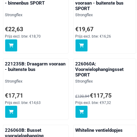
- binnenbus SPORT
vooraan - buitenste bus
SPORT
Merk:
Merk:
Strongflex
Strongflex
Prijs: 22,63, exclusief btw: 18,70
Prijs: 19,67, exclusief btw: 16,
€22,63
€19,67
Prijs excl. btw:
€18,70
Prijs excl. btw:
€16,26
221235B: Draagarm vooraan
226060A:
- buitenste bus
Voorwielophangingsset
SPORT
Merk:
Merk:
Strongflex
Strongflex
Prijs: 17,71, exclusief btw: 14,63
Van 130,84 voor 117,75, exclus
€17,71
€117,75
€130,84
Prijs excl. btw:
€14,63
Prijs excl. btw:
€97,32
226060B: Busset
Whiteline ventieldopjes
voorwielophanging