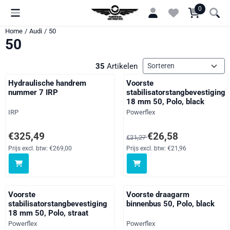
Cookievoorkeuren zijn momenteel gesloten.
0
Home
/
Audi
/
50
50
Sorteermethode
35
Artikelen
Hydraulische handrem
Voorste
nummer 7 IRP
stabilisatorstangbevestiging
18 mm 50, Polo, black
Merk:
Merk:
IRP
Powerflex
Prijs: 325,49, exclusief btw: 269,00
Van 31,27 voor 26,58, exclusie
€325,49
€26,58
€31,27
Prijs excl. btw:
€269,00
Prijs excl. btw:
€21,96
Voorste
Voorste draagarm
stabilisatorstangbevestiging
binnenbus 50, Polo, black
18 mm 50, Polo, straat
Merk:
Merk:
Powerflex
Powerflex