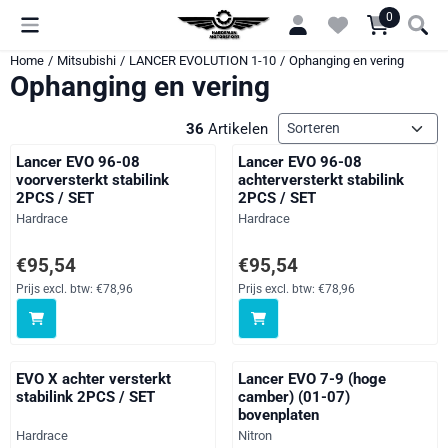
Cookievoorkeuren zijn momenteel gesloten.
0
Home
/
Mitsubishi
/
LANCER EVOLUTION 1-10
/
Ophanging en vering
Ophanging en vering
Sorteermethode
36
Artikelen
Lancer EVO 96-08
Lancer EVO 96-08
voorversterkt stabilink
achterversterkt stabilink
2PCS / SET
2PCS / SET
Merk:
Merk:
Hardrace
Hardrace
Prijs: 95,54, exclusief btw: 78,96
Prijs: 95,54, exclusief btw: 78,96
€95,54
€95,54
Prijs excl. btw:
€78,96
Prijs excl. btw:
€78,96
EVO X achter versterkt
Lancer EVO 7-9 (hoge
stabilink 2PCS / SET
camber) (01-07)
bovenplaten
Merk:
Merk:
Hardrace
Nitron