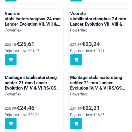
Voorste
Voorste
stabilisatorstangbus 24 mm
stabilisatorstangbus 24 mm
Lancer Evolution VII, VIII &
Lancer Evolution VII, VIII &
IX inc 260, black
IX inc 260, straat
Merk:
Merk:
Powerflex
Powerflex
Van 30,13 voor 25,61, exclusief btw: 21,17
Van 27,35 voor 23,24, exclusief 
€25,61
€23,24
€30,13
€27,35
Prijs excl. btw:
€21,17
Prijs excl. btw:
€19,21
Montage stabilisatorstang
Montage stabilisatorstang
achter 21 mm Lancer
achter 21 mm Lancer
Evolution IV, V & VI RS/GSR,
Evolution IV, V & VI RS/GSR,
black
straat
Merk:
Merk:
Powerflex
Powerflex
Van 28,77 voor 24,46, exclusief btw: 20,21
Van 26,12 voor 22,21, exclusief 
€24,46
€22,21
€28,77
€26,12
Prijs excl. btw:
€20,21
Prijs excl. btw:
€18,35