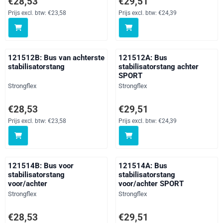
€28,53
€29,51
Prijs excl. btw:
€23,58
Prijs excl. btw:
€24,39
121512B: Bus van achterste
121512A: Bus
stabilisatorstang
stabilisatorstang achter
SPORT
Merk:
Merk:
Strongflex
Strongflex
Prijs: 28,53, exclusief btw: 23,58
Prijs: 29,51, exclusief btw: 24,39
€28,53
€29,51
Prijs excl. btw:
€23,58
Prijs excl. btw:
€24,39
121514B: Bus voor
121514A: Bus
stabilisatorstang
stabilisatorstang
voor/achter
voor/achter SPORT
Merk:
Merk:
Strongflex
Strongflex
Prijs: 28,53, exclusief btw: 23,58
Prijs: 29,51, exclusief btw: 24,39
€28,53
€29,51