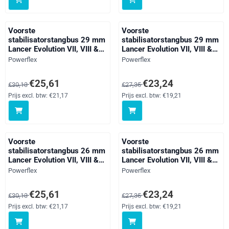
Voorste
Voorste
stabilisatorstangbus 29 mm
stabilisatorstangbus 29 mm
Lancer Evolution VII, VIII &
Lancer Evolution VII, VIII &
IX inc 260, black
IX inc 260, straat
Merk:
Merk:
Powerflex
Powerflex
Van 30,13 voor 25,61, exclusief btw: 21,17
Van 27,35 voor 23,24, exclusief 
€25,61
€23,24
€30,13
€27,35
Prijs excl. btw:
€21,17
Prijs excl. btw:
€19,21
Voorste
Voorste
stabilisatorstangbus 26 mm
stabilisatorstangbus 26 mm
Lancer Evolution VII, VIII &
Lancer Evolution VII, VIII &
IX inc 260, black
IX inc 260, Outlander, straat
Merk:
Merk:
Powerflex
Powerflex
Van 30,13 voor 25,61, exclusief btw: 21,17
Van 27,35 voor 23,24, exclusief 
€25,61
€23,24
€30,13
€27,35
Prijs excl. btw:
€21,17
Prijs excl. btw:
€19,21