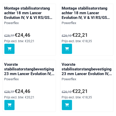
Montage stabilisatorstang
Montage stabilisatorstang
achter 18 mm Lancer
achter 18 mm Lancer
Evolution IV, V & VI RS/GSR,
Evolution IV, V & VI RS/GSR,
black
straat
Merk:
Merk:
Powerflex
Powerflex
Van 28,77 voor 24,46, exclusief btw: 20,21
Van 26,12 voor 22,21, exclusief 
€24,46
€22,21
€28,77
€26,12
Prijs excl. btw:
€20,21
Prijs excl. btw:
€18,35
Voorste
Voorste
stabilisatorstangbevestiging
stabilisatorstangbevestiging
23 mm Lancer Evolution IV,
23 mm Lancer Evolution IV,
V & VI RS/GSR, black
V & VI RS/GSR, straat
Merk:
Merk:
Powerflex
Powerflex
Van 28,77 voor 24,46, exclusief btw: 20,21
Van 26,12 voor 22,21, exclusief 
€24,46
€22,21
€28,77
€26,12
Prijs excl. btw:
€20,21
Prijs excl. btw:
€18,35