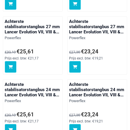
Achterste
Achterste
stabilisatorstangbus 27 mm
stabilisatorstangbus 27 mm
Lancer Evolution VII, VIII &
Lancer Evolution VII, VIII &
IX inc 260, black
IX inc 260, straat
Merk:
Merk:
Powerflex
Powerflex
Van 30,13 voor 25,61, exclusief btw: 21,17
Van 27,35 voor 23,24, exclusief 
€25,61
€23,24
€30,13
€27,35
Prijs excl. btw:
€21,17
Prijs excl. btw:
€19,21
Achterste
Achterste
stabilisatorstangbus 24 mm
stabilisatorstangbus 24 mm
Lancer Evolution VII, VIII &
Lancer Evolution VII, VIII &
IX inc 260, black
IX inc 260, straat
Merk:
Merk:
Powerflex
Powerflex
Van 30,13 voor 25,61, exclusief btw: 21,17
Van 27,35 voor 23,24, exclusief 
€25,61
€23,24
€30,13
€27,35
Prijs excl. btw:
€21,17
Prijs excl. btw:
€19,21