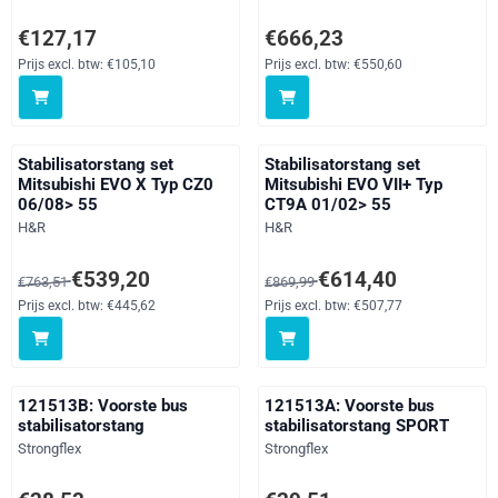
Prijs: 127,17, exclusief btw: 105,10
Prijs: 666,23, exclusief btw: 550
€127,17
€666,23
Prijs excl. btw:
€105,10
Prijs excl. btw:
€550,60
Stabilisatorstang set
Stabilisatorstang set
Mitsubishi EVO X Typ CZ0
Mitsubishi EVO VII+ Typ
06/08> 55
CT9A 01/02> 55
Merk:
Merk:
H&R
H&R
Van 763,51 voor 539,20, exclusief btw: 445,62
Van 869,99 voor 614,40, exclusi
€539,20
€614,40
€763,51
€869,99
Prijs excl. btw:
€445,62
Prijs excl. btw:
€507,77
121513B: Voorste bus
121513A: Voorste bus
stabilisatorstang
stabilisatorstang SPORT
Merk:
Merk:
Strongflex
Strongflex
Prijs: 28,53, exclusief btw: 23,58
Prijs: 29,51, exclusief btw: 24,39