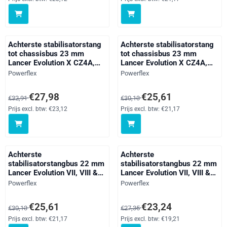
Achterste stabilisatorstang
Achterste stabilisatorstang
tot chassisbus 23 mm
tot chassisbus 23 mm
Lancer Evolution X CZ4A,
Lancer Evolution X CZ4A,
black
straat
Merk:
Merk:
Powerflex
Powerflex
Van 32,91 voor 27,98, exclusief btw: 23,12
Van 30,13 voor 25,61, exclusief 
€27,98
€25,61
€32,91
€30,13
Prijs excl. btw:
€23,12
Prijs excl. btw:
€21,17
Achterste
Achterste
stabilisatorstangbus 22 mm
stabilisatorstangbus 22 mm
Lancer Evolution VII, VIII &
Lancer Evolution VII, VIII &
IX inc 260, black
IX inc 260, straat
Merk:
Merk:
Powerflex
Powerflex
Van 30,13 voor 25,61, exclusief btw: 21,17
Van 27,35 voor 23,24, exclusief 
€25,61
€23,24
€30,13
€27,35
Prijs excl. btw:
€21,17
Prijs excl. btw:
€19,21