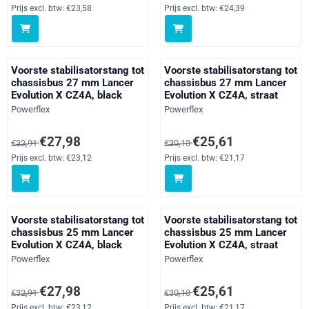
Prijs excl. btw:
€23,58
Prijs excl. btw:
€24,39
Voorste stabilisatorstang tot
Voorste stabilisatorstang tot
chassisbus 27 mm Lancer
chassisbus 27 mm Lancer
Evolution X CZ4A, black
Evolution X CZ4A, straat
Merk:
Merk:
Powerflex
Powerflex
Van 32,91 voor 27,98, exclusief btw: 23,12
Van 30,13 voor 25,61, exclusief 
€27,98
€25,61
€32,91
€30,13
Prijs excl. btw:
€23,12
Prijs excl. btw:
€21,17
Voorste stabilisatorstang tot
Voorste stabilisatorstang tot
chassisbus 25 mm Lancer
chassisbus 25 mm Lancer
Evolution X CZ4A, black
Evolution X CZ4A, straat
Merk:
Merk:
Powerflex
Powerflex
Van 32,91 voor 27,98, exclusief btw: 23,12
Van 30,13 voor 25,61, exclusief 
€27,98
€25,61
€32,91
€30,13
Prijs excl. btw:
€23,12
Prijs excl. btw:
€21,17