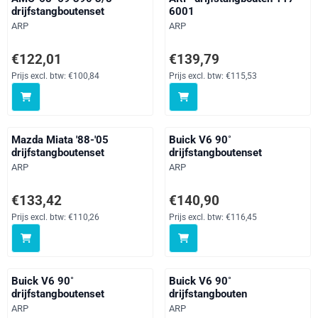
drijfstangboutenset
6001
Merk:
Merk:
ARP
ARP
Prijs: 122,01, exclusief btw: 100,84
Prijs: 139,79, exclusief btw: 115
€122,01
€139,79
Prijs excl. btw:
€100,84
Prijs excl. btw:
€115,53
Mazda Miata '88-'05
Buick V6 90˚
drijfstangboutenset
drijfstangboutenset
Merk:
Merk:
ARP
ARP
Prijs: 133,42, exclusief btw: 110,26
Prijs: 140,90, exclusief btw: 116
€133,42
€140,90
Prijs excl. btw:
€110,26
Prijs excl. btw:
€116,45
Buick V6 90˚
Buick V6 90˚
drijfstangboutenset
drijfstangbouten
Merk:
Merk:
ARP
ARP