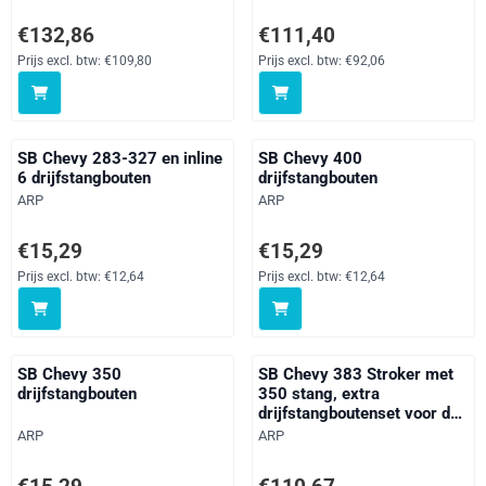
Prijs: 132,86, exclusief btw: 109,80
Prijs: 111,40, exclusief btw: 92,
€132,86
€111,40
Prijs excl. btw:
€109,80
Prijs excl. btw:
€92,06
SB Chevy 283-327 en inline
SB Chevy 400
6 drijfstangbouten
drijfstangbouten
Merk:
Merk:
ARP
ARP
Prijs: 15,29, exclusief btw: 12,64
Prijs: 15,29, exclusief btw: 12,64
€15,29
€15,29
Prijs excl. btw:
€12,64
Prijs excl. btw:
€12,64
SB Chevy 350
SB Chevy 383 Stroker met
drijfstangbouten
350 stang, extra
drijfstangboutenset voor de
kop
Merk:
Merk:
ARP
ARP
Prijs: 15,29, exclusief btw: 12,64
Prijs: 110,67, exclusief btw: 91,