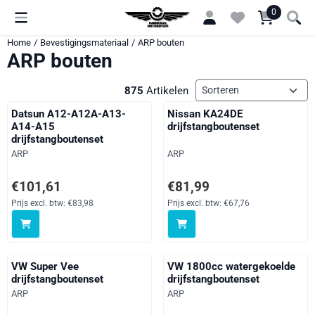
Cookievoorkeuren zijn momenteel gesloten.
0
Home
/
Bevestigingsmateriaal
/
ARP bouten
ARP bouten
Sorteermethode
875
Artikelen
Datsun A12-A12A-A13-
Nissan KA24DE
A14-A15
drijfstangboutenset
drijfstangboutenset
Merk:
Merk:
ARP
ARP
Prijs: 101,61, exclusief btw: 83,98
Prijs: 81,99, exclusief btw: 67,76
€101,61
€81,99
Prijs excl. btw:
€83,98
Prijs excl. btw:
€67,76
VW Super Vee
VW 1800cc watergekoelde
drijfstangboutenset
drijfstangboutenset
Merk:
Merk:
ARP
ARP