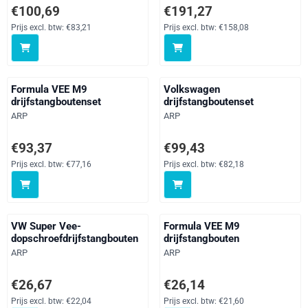
Prijs: 100,69, exclusief btw: 83,21
Prijs: 191,27, exclusief btw: 158
€100,69
€191,27
Prijs excl. btw:
€83,21
Prijs excl. btw:
€158,08
Formula VEE M9
Volkswagen
drijfstangboutenset
drijfstangboutenset
Merk:
Merk:
ARP
ARP
Prijs: 93,37, exclusief btw: 77,16
Prijs: 99,43, exclusief btw: 82,18
€93,37
€99,43
Prijs excl. btw:
€77,16
Prijs excl. btw:
€82,18
VW Super Vee-
Formula VEE M9
dopschroefdrijfstangbouten
drijfstangbouten
Merk:
Merk:
ARP
ARP
Prijs: 26,67, exclusief btw: 22,04
Prijs: 26,14, exclusief btw: 21,60
€26,67
€26,14
Prijs excl. btw:
€22,04
Prijs excl. btw:
€21,60