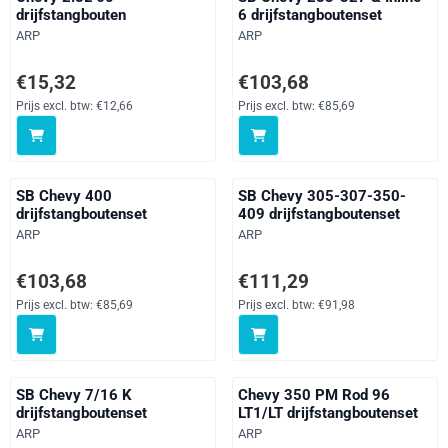
drijfstangbouten
6 drijfstangboutenset
Merk:
Merk:
ARP
ARP
Prijs: 15,32, exclusief btw: 12,66
Prijs: 103,68, exclusief btw: 85,
€15,32
€103,68
Prijs excl. btw:
€12,66
Prijs excl. btw:
€85,69
SB Chevy 400
SB Chevy 305-307-350-
drijfstangboutenset
409 drijfstangboutenset
Merk:
Merk:
ARP
ARP
Prijs: 103,68, exclusief btw: 85,69
Prijs: 111,29, exclusief btw: 91,
€103,68
€111,29
Prijs excl. btw:
€85,69
Prijs excl. btw:
€91,98
SB Chevy 7/16 K
Chevy 350 PM Rod 96
drijfstangboutenset
LT1/LT drijfstangboutenset
Merk:
Merk:
ARP
ARP