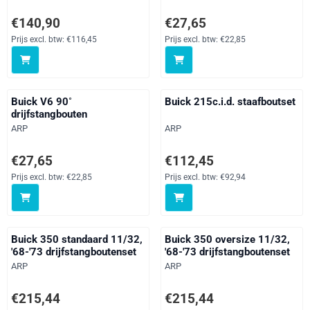
Prijs: 140,90, exclusief btw: 116,45
Prijs: 27,65, exclusief btw: 22,85
€140,90
€27,65
Prijs excl. btw:
€116,45
Prijs excl. btw:
€22,85
Buick V6 90˚
Buick 215c.i.d. staafboutset
drijfstangbouten
Merk:
Merk:
ARP
ARP
Prijs: 27,65, exclusief btw: 22,85
Prijs: 112,45, exclusief btw: 92,
€27,65
€112,45
Prijs excl. btw:
€22,85
Prijs excl. btw:
€92,94
Buick 350 standaard 11/32,
Buick 350 oversize 11/32,
'68-'73 drijfstangboutenset
'68-'73 drijfstangboutenset
Merk:
Merk:
ARP
ARP
Prijs: 215,44, exclusief btw: 178,05
Prijs: 215,44, exclusief btw: 178
€215,44
€215,44