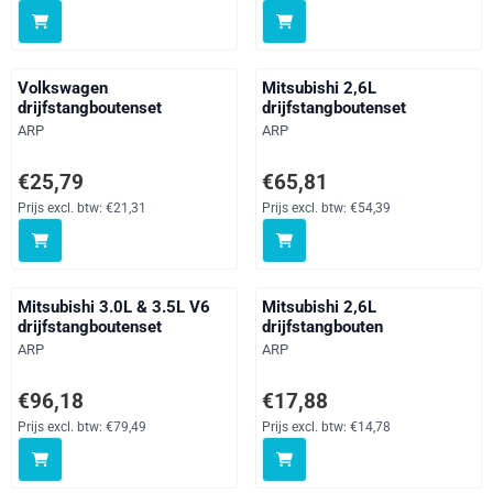
Volkswagen
Mitsubishi 2,6L
drijfstangboutenset
drijfstangboutenset
Merk:
Merk:
ARP
ARP
Prijs: 25,79, exclusief btw: 21,31
Prijs: 65,81, exclusief btw: 54,39
€25,79
€65,81
Prijs excl. btw:
€21,31
Prijs excl. btw:
€54,39
Mitsubishi 3.0L & 3.5L V6
Mitsubishi 2,6L
drijfstangboutenset
drijfstangbouten
Merk:
Merk:
ARP
ARP
Prijs: 96,18, exclusief btw: 79,49
Prijs: 17,88, exclusief btw: 14,78
€96,18
€17,88
Prijs excl. btw:
€79,49
Prijs excl. btw:
€14,78