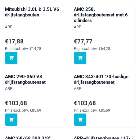
Mitsubishi 3.0L & 3.5L V6
AMC 258,
drijfstangbouten
drijfstangboutenset met 6
cilinders
Merk:
Merk:
ARP
ARP
Prijs: 17,88, exclusief btw: 14,78
Prijs: 77,77, exclusief btw: 64,28
€17,88
€77,77
Prijs excl. btw:
€14,78
Prijs excl. btw:
€64,28
AMC 290-360 V8
AMC 343-401 '70-huidige
drijfstangboutenset
drijfstangboutenset
Merk:
Merk:
ARP
ARP
Prijs: 103,68, exclusief btw: 85,69
Prijs: 103,68, exclusief btw: 85,
€103,68
€103,68
Prijs excl. btw:
€85,69
Prijs excl. btw:
€85,69
AMC '68-'69 390 3/8"
ARP-drijfstangbouten 117-