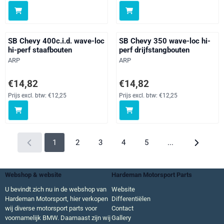
SB Chevy 400c.i.d. wave-loc
SB Chevy 350 wave-loc hi-
hi-perf staafbouten
perf drijfstangbouten
Merk:
Merk:
ARP
ARP
Prijs: 14,82, exclusief btw: 12,25
Prijs: 14,82, exclusief btw: 12,25
€14,82
€14,82
Prijs excl. btw:
€12,25
Prijs excl. btw:
€12,25
1
2
3
4
5
...
Webshop & website
Hardeman Motorsport Parts
U bevindt zich nu in de webshop van
Website
Hardeman Motorsport, hier verkopen
Differentiëlen
wij diverse motorsport parts voor
Contact
voornamelijk BMW. Daarnaast zijn wij
Gallery