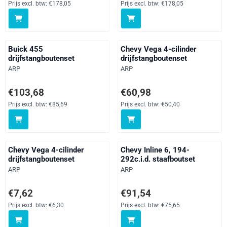
Prijs excl. btw:
€178,05
Prijs excl. btw:
€178,05
Buick 455
Chevy Vega 4-cilinder
drijfstangboutenset
drijfstangboutenset
Merk:
Merk:
ARP
ARP
Prijs: 103,68, exclusief btw: 85,69
Prijs: 60,98, exclusief btw: 50,40
€103,68
€60,98
Prijs excl. btw:
€85,69
Prijs excl. btw:
€50,40
Chevy Vega 4-cilinder
Chevy Inline 6, 194-
drijfstangboutenset
292c.i.d. staafboutset
Merk:
Merk:
ARP
ARP
Prijs: 7,62, exclusief btw: 6,30
Prijs: 91,54, exclusief btw: 75,65
€7,62
€91,54
Prijs excl. btw:
€6,30
Prijs excl. btw:
€75,65