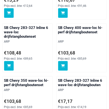
€15,29
€110,67
Prijs excl. btw:
€12,64
Prijs excl. btw:
€91,46
SB Chevy 283-327 Inline 6
SB Chevy 400 wave-loc hi-
wave-loc
perf drijfstangboutenset
drijfstangboutenset
Merk:
Merk:
ARP
ARP
Prijs: 108,48, exclusief btw: 89,65
Prijs: 103,68, exclusief btw: 85,
€108,48
€103,68
Prijs excl. btw:
€89,65
Prijs excl. btw:
€85,69
SB Chevy 350 wave-loc hi-
SB Chevy 283-327 Inline 6
perf drijfstangboutenset
wave-loc drijfstangbouten
Merk:
Merk:
ARP
ARP
Prijs: 103,68, exclusief btw: 85,69
Prijs: 17,17, exclusief btw: 14,19
€103,68
€17,17
Prijs excl. btw:
€85,69
Prijs excl. btw:
€14,19