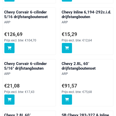
Chevy Corvair 6-cilinder
Chevy Inline 6,194-292c.i.d.
5/16 drijfstangboutenset
drijfstangbouten
Merk:
Merk:
ARP
ARP
Prijs: 126,69, exclusief btw: 104,70
Prijs: 15,29, exclusief btw: 12,64
€126,69
€15,29
Prijs excl. btw:
€104,70
Prijs excl. btw:
€12,64
Chevy Corvair 6-cilinder
Chevy 2.8L, 60˚
5/16" drijfstangbouten
drijfstangboutenset
Merk:
Merk:
ARP
ARP
Prijs: 21,08, exclusief btw: 17,43
Prijs: 91,57, exclusief btw: 75,68
€21,08
€91,57
Prijs excl. btw:
€17,43
Prijs excl. btw:
€75,68
Chevy 2.8L 60˚
SB Chevy 283-327 & Inline