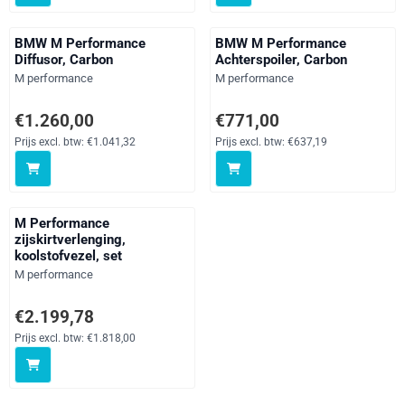
BMW M Performance
BMW M Performance
Diffusor, Carbon
Achterspoiler, Carbon
Merk:
Merk:
M performance
M performance
Prijs: 1 260,00, exclusief btw: 1 041,32
Prijs: 771,00, exclusief btw: 637
€1.260,00
€771,00
Prijs excl. btw:
€1.041,32
Prijs excl. btw:
€637,19
M Performance
zijskirtverlenging,
koolstofvezel, set
Merk:
M performance
Prijs: 2 199,78, exclusief btw: 1 818,00
€2.199,78
Prijs excl. btw:
€1.818,00