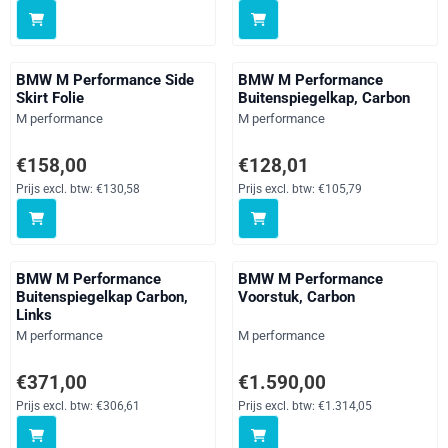
BMW M Performance Side
BMW M Performance
Skirt Folie
Buitenspiegelkap, Carbon
Merk:
Merk:
M performance
M performance
Prijs: 158,00, exclusief btw: 130,58
Prijs: 128,01, exclusief btw: 105
€158,00
€128,01
Prijs excl. btw:
€130,58
Prijs excl. btw:
€105,79
BMW M Performance
BMW M Performance
Buitenspiegelkap Carbon,
Voorstuk, Carbon
Links
Merk:
Merk:
M performance
M performance
Prijs: 371,00, exclusief btw: 306,61
Prijs: 1 590,00, exclusief btw: 1
€371,00
€1.590,00
Prijs excl. btw:
€306,61
Prijs excl. btw:
€1.314,05