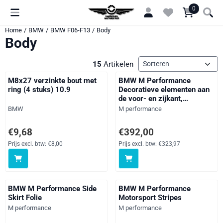
Cookievoorkeuren zijn momenteel gesloten.
0
Home
/
BMW
/
BMW F06-F13
/
Body
Body
Sorteermethode
15
Artikelen
M8x27 verzinkte bout met
BMW M Performance
ring (4 stuks) 10.9
Decoratieve elementen aan
de voor- en zijkant,
Hoogglans Zwart
Merk:
Merk:
BMW
M performance
Prijs: 9,68, exclusief btw: 8,00
Prijs: 392,00, exclusief btw: 323
€9,68
€392,00
Prijs excl. btw:
€8,00
Prijs excl. btw:
€323,97
BMW M Performance Side
BMW M Performance
Skirt Folie
Motorsport Stripes
Merk:
Merk:
M performance
M performance