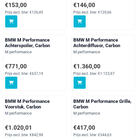
Prijs: 153,00, exclusief btw: 126,45
Prijs: 146,00, exclusief btw: 120
€153,00
€146,00
Prijs excl. btw:
€126,45
Prijs excl. btw:
€120,66
BMW M Performance
BMW M Performance
Achterspoiler, Carbon
Achterdiffusor, Carbon
Merk:
Merk:
M performance
M performance
Prijs: 771,00, exclusief btw: 637,19
Prijs: 1 360,00, exclusief btw: 1
€771,00
€1.360,00
Prijs excl. btw:
€637,19
Prijs excl. btw:
€1.123,97
BMW M Performance
BMW M Performance Grille,
Voorstuk, Carbon
Carbon
Merk:
Merk:
M performance
M performance
Prijs: 1 020,01, exclusief btw: 842,98
Prijs: 417,00, exclusief btw: 344
€1.020,01
€417,00
Prijs excl. btw:
€842,98
Prijs excl. btw:
€344,63