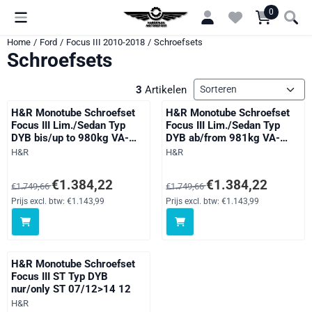
Cookievoorkeuren zijn momenteel gesloten.
0
Home
/
Ford
/
Focus III 2010-2018
/
Schroefsets
Schroefsets
Sorteermethode
3
Artikelen
H&R Monotube Schroefset
H&R Monotube Schroefset
Focus III Lim./Sedan Typ
Focus III Lim./Sedan Typ
DYB bis/up to 980kg VA-
DYB ab/from 981kg VA-
Last/FA-load 03/11>14 12
Last/FA-load 03/11>14 12
Merk:
Merk:
H&R
H&R
Van 1 749,66 voor 1 384,22, exclusief btw: 1 143,99
Van 1 749,66 voor 1 384,22, excl
€1.384,22
€1.384,22
€1.749,66
€1.749,66
Prijs excl. btw:
€1.143,99
Prijs excl. btw:
€1.143,99
H&R Monotube Schroefset
Focus III ST Typ DYB
nur/only ST 07/12>14 12
Merk:
H&R