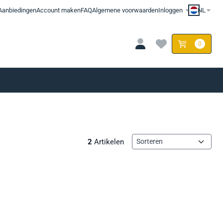
Aanbiedingen
Account maken
FAQ
Algemene voorwaarden
Inloggen
NL
0
Sorteermethode
2
Artikelen