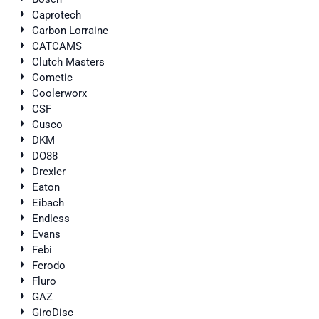
Caprotech
Carbon Lorraine
CATCAMS
Clutch Masters
Cometic
Coolerworx
CSF
Cusco
DKM
DO88
Drexler
Eaton
Eibach
Endless
Evans
Febi
Ferodo
Fluro
GAZ
GiroDisc