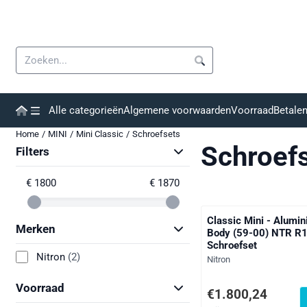
Cookievoorkeuren zijn momenteel gesloten.
Zoeken
Alle categorieën
Algemene voorwaarden
Voorraad
Betale
Home
/
MINI
/
Mini Classic
/
Schroefsets
Schroef
Filters
€ 1800
€ 1870
Classic Mini - Alumi
Merken
Body (59-00) NTR R
Schroefset
Nitron
(2)
Merk:
Nitron
Voorraad
Prijs: 1 800,24, exclus
€1.800,24