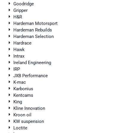
Goodridge
Gripper
H&R
Hardeman Motorsport
Hardeman Rebuilds
Hardeman Selection
Hardrace
Hawk
Intrax
Ireland Engineering
IRP
JXB Performance
K-mac
Karbonius
Kentcams
King
Kline Innovation
Kroon oil
KW suspension
Loctite