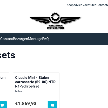
Koopadvies
Vacatures
Contact
n
Contact
Bezorgen
Montage
FAQ
sets
nium
Classic Mini - Stalen
1
carrosserie (59-00) NTR
R1-Schroefset
Merk:
Nitron
ief btw: 1 487,80
Prijs: 1 869,93, exclusief btw: 1 545,40
€1.869,93