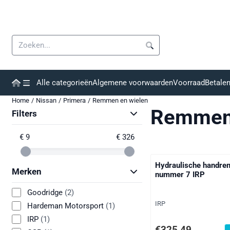
Cookievoorkeuren zijn momenteel gesloten.
Zoeken
Alle categorieën
Algemene voorwaarden
Voorraad
Betale
Home
/
Nissan
/
Primera
/
Remmen en wielen
Remmen 
Filters
€ 9
€ 326
Hydraulische handre
Merken
nummer 7 IRP
Goodridge
(2)
Merk:
IRP
Hardeman Motorsport
(1)
IRP
(1)
Prijs: 325,49, exclusie
€325,49