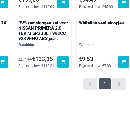
Prijs excl. btw:
€115,60
Prijs excl. btw:
€45,00
e RX
RVS remslangen set voor
Whiteline ventieldopjes
NISSAN PRIMERA 2.0
16V M.SR20DE 1998CC
92KW-NO ABS jaar
10/94 - 10/96
Merk:
Merk:
Goodridge
Whiteline
 btw: 13,22
Van 140,02 voor 133,35, exclusief btw: 110,21
Prijs: 9,53, exclusief btw: 7
€133,35
€9,53
€140,02
Prijs excl. btw:
€110,21
Prijs excl. btw:
€7,88
1