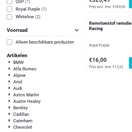
QSP
(1)
Prijs excl. btw:
€269,00
Royal Purple
(1)
Whiteline
(2)
Remvloeistof remoli
Racing
Voorraad
Alleen beschikbare producten
Merk:
Royal Purple
Artikelen
Prijs: 16,00, exclusief
€16,00
BMW
Prijs excl. btw:
€13,22
Alfa Romeo
Alpine
Ariel
Audi
Aston Martin
Austin Healey
Bentley
Cadillac
Caterham
Chevrolet