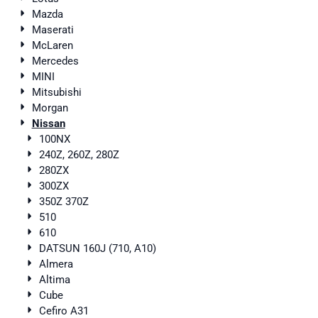
Mazda
Maserati
McLaren
Mercedes
MINI
Mitsubishi
Morgan
Nissan
100NX
240Z, 260Z, 280Z
280ZX
300ZX
350Z 370Z
510
610
DATSUN 160J (710, A10)
Almera
Altima
Cube
Cefiro A31