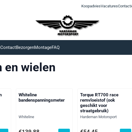
Koopadvies
Vacatures
Contact
n
Contact
Bezorgen
Montage
FAQ
en wielen
m
Whiteline
Torque RT700 race
bandenspanningsmeter
remvloeistof (ook
geschikt voor
straatgebruik)
Merk:
Merk:
Whiteline
Hardeman Motorsport
f btw: 269,00
Prijs: 139,88, exclusief btw: 115,60
Prijs: 54,45, exclusief btw:
€139,88
€54,45