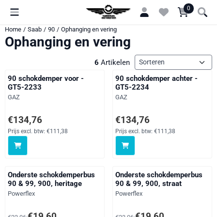
Cookievoorkeuren zijn momenteel gesloten.
0
Home
/
Saab
/
90
/
Ophanging en vering
Ophanging en vering
Sorteermethode
6
Artikelen
90 schokdemper voor -
90 schokdemper achter -
GT5-2233
GT5-2234
Merk:
Merk:
GAZ
GAZ
Prijs: 134,76, exclusief btw: 111,38
Prijs: 134,76, exclusief btw: 111
€134,76
€134,76
Prijs excl. btw:
€111,38
Prijs excl. btw:
€111,38
Onderste schokdemperbus
Onderste schokdemperbus
90 & 99, 900, heritage
90 & 99, 900, straat
Merk:
Merk:
Powerflex
Powerflex
Van 23,06 voor 19,60, exclusief btw: 16,20
Van 23,06 voor 19,60, exclusief 
€19,60
€19,60