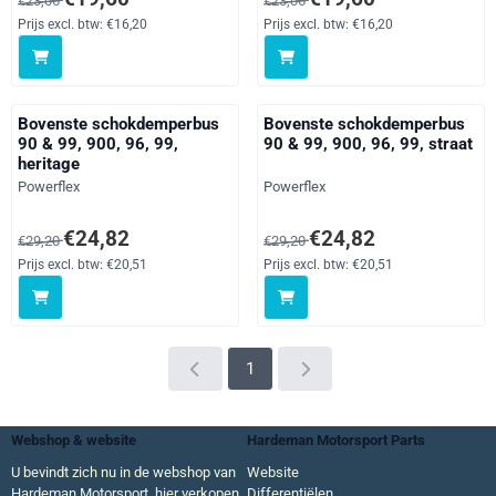
€23,06
€23,06
Prijs excl. btw:
€16,20
Prijs excl. btw:
€16,20
Bovenste schokdemperbus
Bovenste schokdemperbus
90 & 99, 900, 96, 99,
90 & 99, 900, 96, 99, straat
heritage
Merk:
Merk:
Powerflex
Powerflex
Van 29,20 voor 24,82, exclusief btw: 20,51
Van 29,20 voor 24,82, exclusief 
€24,82
€24,82
€29,20
€29,20
Prijs excl. btw:
€20,51
Prijs excl. btw:
€20,51
1
Webshop & website
Hardeman Motorsport Parts
U bevindt zich nu in de webshop van
Website
Hardeman Motorsport, hier verkopen
Differentiëlen