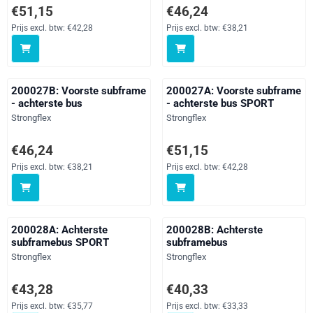
Prijs: 51,15, exclusief btw: 42,28
Prijs: 46,24, exclusief btw: 38,21
€51,15
€46,24
Prijs excl. btw:
€42,28
Prijs excl. btw:
€38,21
200027B: Voorste subframe
200027A: Voorste subframe
- achterste bus
- achterste bus SPORT
Merk:
Merk:
Strongflex
Strongflex
Prijs: 46,24, exclusief btw: 38,21
Prijs: 51,15, exclusief btw: 42,28
€46,24
€51,15
Prijs excl. btw:
€38,21
Prijs excl. btw:
€42,28
200028A: Achterste
200028B: Achterste
subframebus SPORT
subframebus
Merk:
Merk:
Strongflex
Strongflex
Prijs: 43,28, exclusief btw: 35,77
Prijs: 40,33, exclusief btw: 33,33
€43,28
€40,33
Prijs excl. btw:
€35,77
Prijs excl. btw:
€33,33