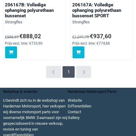
206167B: Volledige
206167A: Volledige
ophanging polyurethaan
ophanging polyurethaan
bussenset
bussenset SPORT
Merk:
Merk:
Strongflex
Strongflex
Van 986,69 voor 888,02, exclusief btw: 733,90
Van 1 041,78 voor 937,60, exclu
€888,02
€937,60
€986,69
€1.041,78
Prijs excl. btw:
€733,90
Prijs excl. btw:
€774,88
1
Webshop & website
Hardeman Motorsport Parts
U bevindt zich nu in de webshop van
Website
Hardeman Motorsport, hier verkopen
Differentiëlen
wij diverse motorsport parts voor
Contact
voornamelijk BMW. Daarnaast zijn wij
Gallery
gespecialiseerd in nieuwe verkoop,
revisie en tuning van
sperdifferentiëlen.