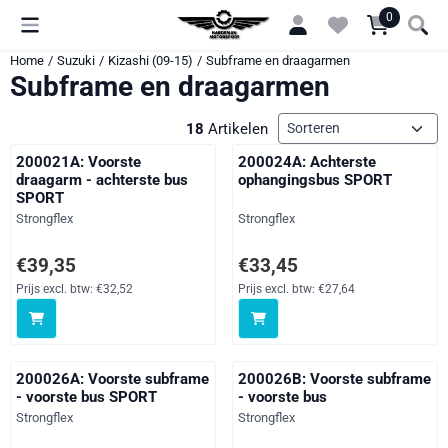
Cookievoorkeuren zijn momenteel gesloten.
0
Home
/
Suzuki
/
Kizashi (09-15)
/
Subframe en draagarmen
Subframe en draagarmen
Sorteermethode
18
Artikelen
200021A: Voorste
200024A: Achterste
draagarm - achterste bus
ophangingsbus SPORT
SPORT
Merk:
Merk:
Strongflex
Strongflex
Prijs: 39,35, exclusief btw: 32,52
Prijs: 33,45, exclusief btw: 27,64
€39,35
€33,45
Prijs excl. btw:
€32,52
Prijs excl. btw:
€27,64
200026A: Voorste subframe
200026B: Voorste subframe
- voorste bus SPORT
- voorste bus
Merk:
Merk:
Strongflex
Strongflex