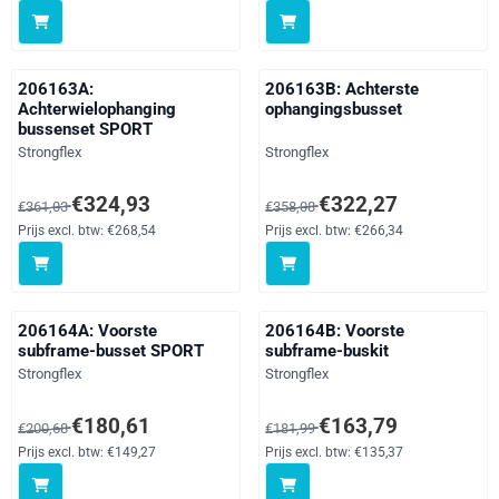
206163A:
206163B: Achterste
Achterwielophanging
ophangingsbusset
bussenset SPORT
Merk:
Merk:
Strongflex
Strongflex
Van 361,03 voor 324,93, exclusief btw: 268,54
Van 358,08 voor 322,27, exclusi
€324,93
€322,27
€361,03
€358,08
Prijs excl. btw:
€268,54
Prijs excl. btw:
€266,34
206164A: Voorste
206164B: Voorste
subframe-busset SPORT
subframe-buskit
Merk:
Merk:
Strongflex
Strongflex
Van 200,68 voor 180,61, exclusief btw: 149,27
Van 181,99 voor 163,79, exclusi
€180,61
€163,79
€200,68
€181,99
Prijs excl. btw:
€149,27
Prijs excl. btw:
€135,37