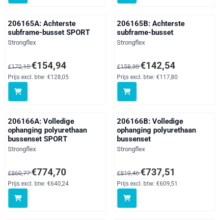
206165A: Achterste
206165B: Achterste
subframe-busset SPORT
subframe-busset
Merk:
Merk:
Strongflex
Strongflex
Van 172,15 voor 154,94, exclusief btw: 128,05
Van 158,38 voor 142,54, exclusi
€154,94
€142,54
€172,15
€158,38
Prijs excl. btw:
€128,05
Prijs excl. btw:
€117,80
206166A: Volledige
206166B: Volledige
ophanging polyurethaan
ophanging polyurethaan
bussenset SPORT
bussenset
Merk:
Merk:
Strongflex
Strongflex
Van 860,77 voor 774,70, exclusief btw: 640,24
Van 819,46 voor 737,51, exclusi
€774,70
€737,51
€860,77
€819,46
Prijs excl. btw:
€640,24
Prijs excl. btw:
€609,51