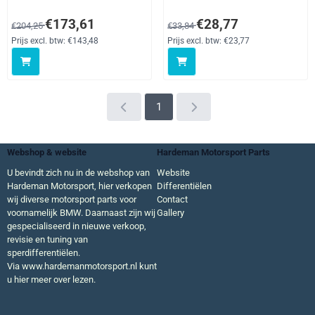
Scenic Models, Talisman,
Series, 7 Series, 8 Series,
straat
E9 2.5CS - 3.0CSL, X Series,
Van 204,25 voor 173,61, exclusief btw: 143,48
Van 33,84 voor 28,77, exclusief 
€173,61
€28,77
€204,25
€33,84
Z Series, BLS, C1, C1, Nemo
(2007-on), Dokker, Duster,
Prijs excl. btw:
€143,48
Prijs excl. btw:
€23,77
Lodgy, Logan I & II (2004 -
ON), San
1
Webshop & website
Hardeman Motorsport Parts
U bevindt zich nu in de webshop van
Website
Hardeman Motorsport, hier verkopen
Differentiëlen
wij diverse motorsport parts voor
Contact
voornamelijk BMW. Daarnaast zijn wij
Gallery
gespecialiseerd in nieuwe verkoop,
revisie en tuning van
sperdifferentiëlen.
Via
www.hardemanmotorsport.nl
kunt
u hier meer over lezen.