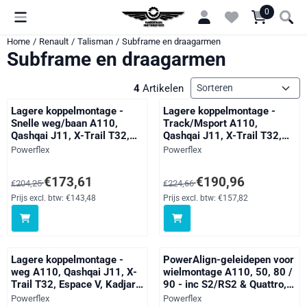
Cookievoorkeuren zijn momenteel gesloten.
0
Home
/
Renault
/
Talisman
/
Subframe en draagarmen
Subframe en draagarmen
Sorteermethode
4
Artikelen
Lagere koppelmontage -
Lagere koppelmontage -
Snelle weg/baan A110,
Track/Msport A110,
Qashqai J11, X-Trail T32,
Qashqai J11, X-Trail T32,
Espace V, Kadjar, Koleos II,
Espace V, Kadjar, Koleos II,
Merk:
Merk:
Powerflex
Powerflex
Megane Models, Scenic
Megane Models, Scenic
Models, Talisman, straat
Models, Talisman, black
Van 204,25 voor 173,61, exclusief btw: 143,48
Van 224,66 voor 190,96, exclusi
€173,61
€190,96
€204,25
€224,66
Prijs excl. btw:
€143,48
Prijs excl. btw:
€157,82
Lagere koppelmontage -
PowerAlign-geleidepen voor
weg A110, Qashqai J11, X-
wielmontage A110, 50, 80 /
Trail T32, Espace V, Kadjar,
90 - inc S2/RS2 & Quattro,
Koleos II, Megane Models,
A2, 3 Series, 5 Series, 6
Merk:
Merk:
Powerflex
Powerflex