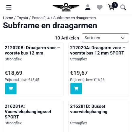
Cookievoorkeuren zijn momenteel gesloten.
0
Home
/
Toyota
/
Paseo EL4
/
Subframe en draagarmen
Subframe en draagarmen
Sorteermethode
10
Artikelen
212020B: Draagarm voor –
212020A: Draagarm voor –
voorste bus 12 mm
voorste bus 12 mm SPORT
Merk:
Merk:
Strongflex
Strongflex
Prijs: 18,69, exclusief btw: 15,45
Prijs: 19,67, exclusief btw: 16,26
€18,69
€19,67
Prijs excl. btw:
€15,45
Prijs excl. btw:
€16,26
216281A:
216281B: Busset
Voorwielophangingsset
voorwielophanging
SPORT
Merk:
Merk:
Strongflex
Strongflex