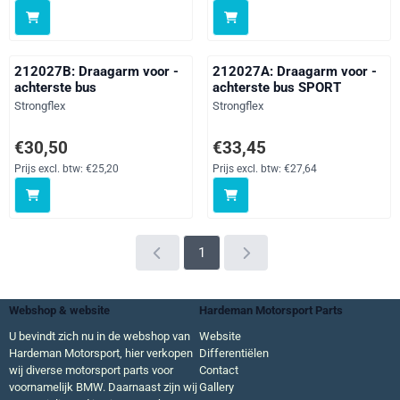
212027B: Draagarm voor -
212027A: Draagarm voor -
achterste bus
achterste bus SPORT
Merk:
Merk:
Strongflex
Strongflex
Prijs: 30,50, exclusief btw: 25,20
Prijs: 33,45, exclusief btw: 27,64
€30,50
€33,45
Prijs excl. btw:
€25,20
Prijs excl. btw:
€27,64
1
Webshop & website
Hardeman Motorsport Parts
U bevindt zich nu in de webshop van
Website
Hardeman Motorsport, hier verkopen
Differentiëlen
wij diverse motorsport parts voor
Contact
voornamelijk BMW. Daarnaast zijn wij
Gallery