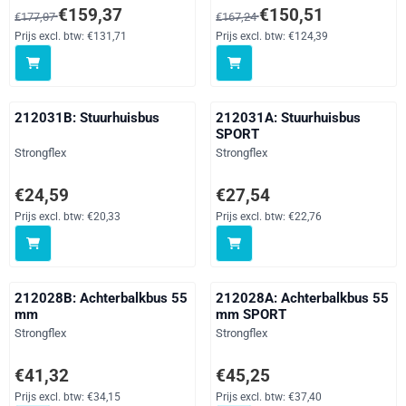
Van 177,07 voor 159,37, exclusief btw: 131,71
Van 167,24 voor 150,51, exclusi
€159,37
€150,51
€177,07
€167,24
Prijs excl. btw:
€131,71
Prijs excl. btw:
€124,39
212031B: Stuurhuisbus
212031A: Stuurhuisbus
SPORT
Merk:
Merk:
Strongflex
Strongflex
Prijs: 24,59, exclusief btw: 20,33
Prijs: 27,54, exclusief btw: 22,76
€24,59
€27,54
Prijs excl. btw:
€20,33
Prijs excl. btw:
€22,76
212028B: Achterbalkbus 55
212028A: Achterbalkbus 55
mm
mm SPORT
Merk:
Merk:
Strongflex
Strongflex
Prijs: 41,32, exclusief btw: 34,15
Prijs: 45,25, exclusief btw: 37,40
€41,32
€45,25
Prijs excl. btw:
€34,15
Prijs excl. btw:
€37,40