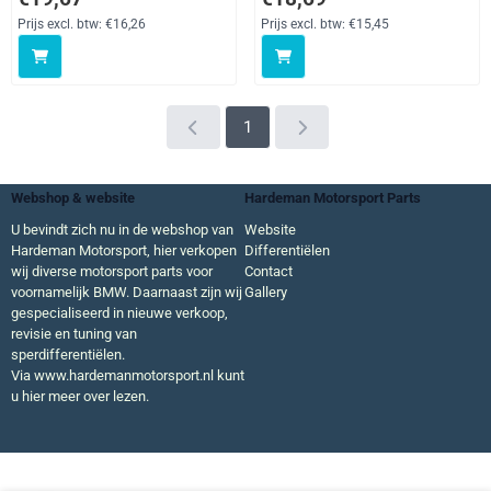
Prijs excl. btw:
€16,26
Prijs excl. btw:
€15,45
1
Webshop & website
Hardeman Motorsport Parts
U bevindt zich nu in de webshop van
Website
Hardeman Motorsport, hier verkopen
Differentiëlen
wij diverse motorsport parts voor
Contact
voornamelijk BMW. Daarnaast zijn wij
Gallery
gespecialiseerd in nieuwe verkoop,
revisie en tuning van
sperdifferentiëlen.
Via
www.hardemanmotorsport.nl
kunt
u hier meer over lezen.