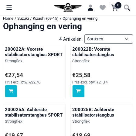
Cookievoorkeuren zijn momenteel gesloten.
0
Home
/
Suzuki
/
Kizashi (09-15)
/
Ophanging en vering
Ophanging en vering
Sorteermethode
4
Artikelen
200022A: Voorste
200022B: Voorste
stabilisatorstangbus SPORT
stabilisatorstangbus
Merk:
Merk:
Strongflex
Strongflex
Prijs: 27,54, exclusief btw: 22,76
Prijs: 25,58, exclusief btw: 21,14
€27,54
€25,58
Prijs excl. btw:
€22,76
Prijs excl. btw:
€21,14
200025A: Achterste
200025B: Achterste
stabilisatorstangbus SPORT
stabilisatorstangbus
Merk:
Merk:
Strongflex
Strongflex
Prijs: 19,67, exclusief btw: 16,26
Prijs: 18,69, exclusief btw: 15,45
€19,67
€18,69