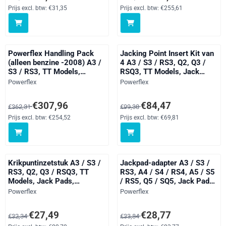
Models, Karoq, Kodiaq,
Prijs excl. btw:
€31,35
Prijs excl. btw:
€255,61
Octavia, Superb Models, Yeti
5L, Arteon, Beetle Models,
Powerflex Handling Pack
Jacking Point Insert Kit van
(alleen benzine -2008) A3 /
4 A3 / S3 / RS3, Q2, Q3 /
S3 / RS3, TT Models,
RSQ3, TT Models, Jack
Handling Packs, Leon
Pads, Alhambra Models,
Merk:
Merk:
Powerflex
Powerflex
Models, Golf, Passat
Leon Models, Toledo Models,
Models, straat
Octavia, Superb Models, Yeti
Van 362,31 voor 307,96, exclusief btw: 254,52
Van 99,38 voor 84,47, exclusief 
€307,96
€84,47
€362,31
€99,38
5L, Beetle Models, Bora
Models, Caddy Models, CC,
Prijs excl. btw:
€254,52
Prijs excl. btw:
€69,81
Eos 1F, Golf, Jetta Models,
Passat Models, Sciro
Krikpuntinzetstuk A3 / S3 /
Jackpad-adapter A3 / S3 /
RS3, Q2, Q3 / RSQ3, TT
RS3, A4 / S4 / RS4, A5 / S5
Models, Jack Pads,
/ RS5, Q5 / SQ5, Jack Pads,
Alhambra Models, Leon
Altea 5P (2004-), Leon
Merk:
Merk:
Powerflex
Powerflex
Models, Toledo Models,
Models, Octavia, Superb
Octavia, Superb Models, Yeti
Models, Golf, Passat
Van 32,34 voor 27,49, exclusief btw: 22,72
Van 33,84 voor 28,77, exclusief 
€27,49
€28,77
€32,34
€33,84
5L, Beetle Models, Bora
Models, Scirocco Models,