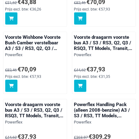
Van 51,62 voor 43,88, exclusief btw: 36,26
Van 82,46 voor 70,09, exclusief 
€43,88
€70,09
€51,62
€82,46
Superb Models, Yeti 5L,
Leon Models, Tarraco,
Bora Models, Caddy Models,
Toledo Models, Karoq,
Prijs excl. btw:
€36,26
Prijs excl. btw:
€57,93
CC, Eos 1F, Golf, Jetta
Kodiaq, Octavia, Superb
Models, Passat Models,
Models, Arteon, Beetle
Scirocco Models,
Models, Bora
Voorste Wishbone Voorste
Voorste draagarm voorste
Bush Camber verstelbaar
bus A3 / S3 / RS3, Q2, Q3 /
A3 / S3 / RS3, Q2, Q3 /
RSQ3, TT Models, Transit,
RSQ3, TT Models, Transit,
Altea 5P (2004-), Ateca,
Merk:
Merk:
Powerflex
Powerflex
Alhambra Models, Altea 5P
Cupra Formentor (2020 on),
(2004-), Ateca, Cupra
Leon Models, Tarraco,
Van 82,46 voor 70,09, exclusief btw: 57,93
Van 44,62 voor 37,93, exclusief 
€70,09
€37,93
€82,46
€44,62
Formentor (2020 on), Leon
Toledo Models, Karoq,
Models, Tarraco, Toledo
Kodiaq, Octavia, Superb
Prijs excl. btw:
€57,93
Prijs excl. btw:
€31,35
Models, Karoq, Kodiaq,
Models, Arteon, Beetle
Octavia, Superb Models, Yeti
Models, Bora Models, Caddy
5L, Ar
Models
Voorste draagarm voorste
Powerflex Handling Pack
bus A3 / S3 / RS3, Q2, Q3 /
(alleen 2008-benzine) A3 /
RSQ3, TT Models, Transit,
S3 / RS3, TT Models,
Alhambra Models, Altea 5P
Handling Packs, Leon
Merk:
Merk:
Powerflex
Powerflex
(2004-), Ateca, Cupra
Models, Golf, straat
Formentor (2020 on), Leon
Van 44,62 voor 37,93, exclusief btw: 31,35
Van 363,87 voor 309,29, exclusi
€37,93
€309,29
€44,62
€363,87
Models, Tarraco, Toledo