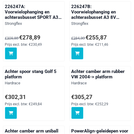
226247A:
226247B:
Voorwielophanging en
Voorwielophanging en
achterasbusset SPORT A3
achterasbusset A3 8V
8V Quattro / S3 / RS3
Quattro / S3 / RS3 (2012-
Merk:
Merk:
Strongflex
Strongflex
(2012-2020)
2020)
Van 309,88 voor 278,89, exclusief btw: 230,49
Van 284,30 voor 255,87, exclusi
€278,89
€255,87
€309,88
€284,30
Prijs excl. btw:
€230,49
Prijs excl. btw:
€211,46
Achter spoor stang Golf 5
Achter camber arm rubber
platform
VW 2004-> platform
Merk:
Merk:
Hardrace
Hardrace
Prijs: 302,31, exclusief btw: 249,84
Prijs: 305,27, exclusief btw: 252
€302,31
€305,27
Prijs excl. btw:
€249,84
Prijs excl. btw:
€252,29
Achter camber arm uniball
PowerAlign-geleidepen voor