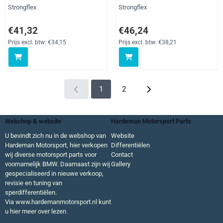
Merk:
Merk:
Strongflex
Strongflex
Prijs: 41,32, exclusief btw: 34,15
Prijs: 46,24, exclusief btw: 38,21
€41,32
€46,24
Prijs excl. btw:
€34,15
Prijs excl. btw:
€38,21
1
2
Webshop & website
Hardeman Motorsport Parts
U bevindt zich nu in de webshop van
Website
Hardeman Motorsport, hier verkopen
Differentiëlen
wij diverse motorsport parts voor
Contact
voornamelijk BMW. Daarnaast zijn wij
Gallery
gespecialiseerd in nieuwe verkoop,
revisie en tuning van
sperdifferentiëlen.
Via
www.hardemanmotorsport.nl
kunt
u hier meer over lezen.