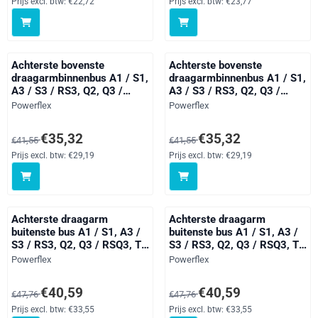
Models, Caddy Models, CC,
straat
Prijs excl. btw:
€22,72
Prijs excl. btw:
€23,77
Eos 1F, Golf, Jetta Models,
Passat Models, Scirocco
Models, S
Achterste bovenste
Achterste bovenste
draagarmbinnenbus A1 / S1,
draagarmbinnenbus A1 / S1,
A3 / S3 / RS3, Q2, Q3 /
A3 / S3 / RS3, Q2, Q3 /
RSQ3, TT Models, Alhambra
RSQ3, TT Models, Alhambra
Merk:
Merk:
Powerflex
Powerflex
Models, Altea 5P (2004-),
Models, Altea 5P (2004-),
Ateca, Cupra Formentor
Ateca, Cupra Formentor
Van 41,55 voor 35,32, exclusief btw: 29,19
Van 41,55 voor 35,32, exclusief 
€35,32
€35,32
€41,55
€41,55
(2020 on), Leon Models,
(2020 on), Leon Models,
Tarraco, Toledo Models,
Tarraco, Toledo Models,
Prijs excl. btw:
€29,19
Prijs excl. btw:
€29,19
Kodiaq, Octavia, Superb
Kodiaq, Octavia, Superb
Models, Arteon, Beetle
Models, Arteon, Beetle
Models, Bora Mo
Models, Bora Mo
Achterste draagarm
Achterste draagarm
buitenste bus A1 / S1, A3 /
buitenste bus A1 / S1, A3 /
S3 / RS3, Q2, Q3 / RSQ3, TT
S3 / RS3, Q2, Q3 / RSQ3, TT
Models, Altea 5P (2004-),
Models, Alhambra Models,
Merk:
Merk:
Powerflex
Powerflex
Ateca, Cupra Formentor
Altea 5P (2004-), Ateca,
(2020 on), Leon Models,
Cupra Formentor (2020 on),
Van 47,76 voor 40,59, exclusief btw: 33,55
Van 47,76 voor 40,59, exclusief 
€40,59
€40,59
€47,76
€47,76
Tarraco, Toledo Models,
Leon Models, Tarraco,
Kodiaq, Octavia, Superb
Toledo Models, Kodiaq,
Prijs excl. btw:
€33,55
Prijs excl. btw:
€33,55