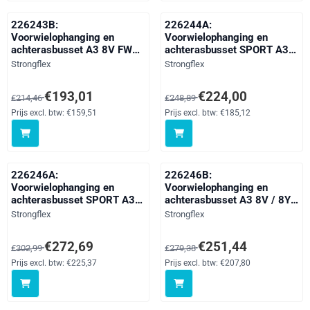
226243B:
226244A:
Voorwielophanging en
Voorwielophanging en
achterasbusset A3 8V FWD
achterasbusset SPORT A3
/ Q2
8V FWD / Q2
Merk:
Merk:
Strongflex
Strongflex
Van 214,46 voor 193,01, exclusief btw: 159,51
Van 248,89 voor 224,00, exclusi
€193,01
€224,00
€214,46
€248,89
Prijs excl. btw:
€159,51
Prijs excl. btw:
€185,12
226246A:
226246B:
Voorwielophanging en
Voorwielophanging en
achterasbusset SPORT A3
achterasbusset A3 8V / 8Y
8V / 8Y FWD / Q2
FWD / Q2
Merk:
Merk:
Strongflex
Strongflex
Van 302,99 voor 272,69, exclusief btw: 225,37
Van 279,38 voor 251,44, exclusi
€272,69
€251,44
€302,99
€279,38
Prijs excl. btw:
€225,37
Prijs excl. btw:
€207,80