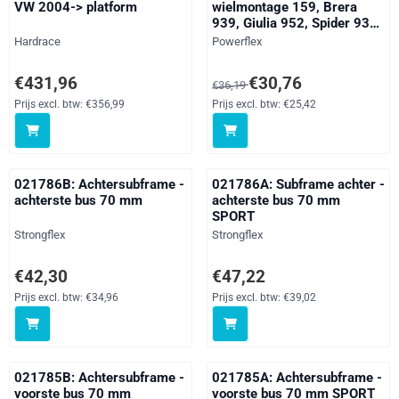
VW 2004-> platform
wielmontage 159, Brera
939, Giulia 952, Spider 939,
Stelvio, 100 / 200, 80 / 90 -
Merk:
Merk:
Hardrace
Powerflex
inc S2/RS2 & Quattro, A1 /
S1, A2, A3 / S3 / RS3, A4 /
Prijs: 431,96, exclusief btw: 356,99
Van 36,19 voor 30,76, exclusief 
€431,96
€30,76
€36,19
S4 / RS4, A5 / S5 / RS5, A6
/ S6 / RS6, A7 / S7 / RS7,
Prijs excl. btw:
€356,99
Prijs excl. btw:
€25,42
A8 / S8, E-Tron, e-tron GT
(2020 - O
021786B: Achtersubframe -
021786A: Subframe achter -
achterste bus 70 mm
achterste bus 70 mm
SPORT
Merk:
Merk:
Strongflex
Strongflex
Prijs: 42,30, exclusief btw: 34,96
Prijs: 47,22, exclusief btw: 39,02
€42,30
€47,22
Prijs excl. btw:
€34,96
Prijs excl. btw:
€39,02
021785B: Achtersubframe -
021785A: Achtersubframe -
voorste bus 70 mm
voorste bus 70 mm SPORT