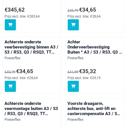
lente en SCHOK ontwerp uit
Altea 5P (2004-), Leon
????n stuk.
Models, Toledo Models,
Prijs: 345,62, exclusief btw: 285,64
Van 40,76 voor 34,65, exclusief 
€345,62
€34,65
€40,76
Octavia, Superb Models, Yeti
5L, Beetle Models, Bora
Prijs excl. btw:
€285,64
Prijs excl. btw:
€28,64
Models, CC, Eos 1F, Golf,
Jetta Models, Passat
Models, Sciro
Achterste onderste
Achter
veerbevestiging binnen A3 /
Onderveerbevestiging
S3 / RS3, Q3 / RSQ3, TT
Buiten * A3 / S3 / RS3, Q3 /
Models, Alhambra Models,
RSQ3, TT Models, Altea 5P
Merk:
Merk:
Powerflex
Powerflex
Altea 5P (2004-), Leon
(2004-), Leon Models,
Models, Toledo Models,
Toledo Models, Octavia,
Van 40,76 voor 34,65, exclusief btw: 28,64
Van 41,55 voor 35,32, exclusief 
€34,65
€35,32
€40,76
€41,55
Octavia, Superb Models, Yeti
Superb Models, Bora
5L, Beetle Models, Bora
Models, CC, Eos 1F, Golf,
Prijs excl. btw:
€28,64
Prijs excl. btw:
€29,19
Models, CC, Eos 1F, Golf,
Jetta Models, Passat
Jetta Models, Passat
Models, Scirocco Models,
Models, Sciro
Tiguan Models, Touran
Models, Vent
Achterste onderste
Voorste draagarm,
veermontage buiten A3 / S3
achterste bus, anti-lift en
/ RS3, Q3 / RSQ3, TT
castercompensatie A3 / S3 /
Models, Alhambra Models,
RS3, Altea 5P (2004-), Leon
Merk:
Merk:
Powerflex
Powerflex
Altea 5P (2004-), Leon
Models, Toledo Models,