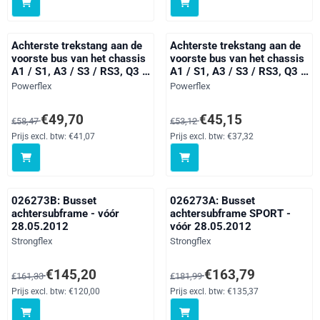
Passat Models, Scirocco
Jetta Models, Passat
Models, Tiguan M
Models,
Achterste trekstang aan de
Achterste trekstang aan de
voorste bus van het chassis
voorste bus van het chassis
A1 / S1, A3 / S3 / RS3, Q3 /
A1 / S1, A3 / S3 / RS3, Q3 /
RSQ3, TT Models, Altea 5P
RSQ3, TT Models, Alhambra
Merk:
Merk:
Powerflex
Powerflex
(2004-), Ateca, Leon
Models, Altea 5P (2004-),
Models, Toledo Models,
Ateca, Leon Models, Toledo
Van 58,47 voor 49,70, exclusief btw: 41,07
Van 53,12 voor 45,15, exclusief 
€49,70
€45,15
€58,47
€53,12
Octavia, Superb Models,
Models, Octavia, Superb
Beetle Models, Bora Models,
Models, Yeti 5L, Beetle
Prijs excl. btw:
€41,07
Prijs excl. btw:
€37,32
CC, Eos 1F, Golf, Jetta
Models, Bora Models, CC,
Models, Passat Models, Sc
Eos 1F, Golf, Jetta
026273B: Busset
026273A: Busset
achtersubframe - vóór
achtersubframe SPORT -
28.05.2012
vóór 28.05.2012
Merk:
Merk:
Strongflex
Strongflex
Van 161,33 voor 145,20, exclusief btw: 120,00
Van 181,99 voor 163,79, exclusi
€145,20
€163,79
€161,33
€181,99
Prijs excl. btw:
€120,00
Prijs excl. btw:
€135,37