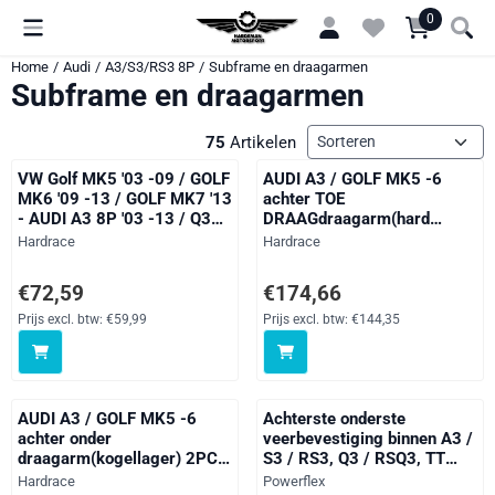
Cookievoorkeuren zijn momenteel gesloten.
0
Home
/
Audi
/
A3/S3/RS3 8P
/
Subframe en draagarmen
Subframe en draagarmen
Sorteermethode
75
Artikelen
VW Golf MK5 '03 -09 / GOLF
AUDI A3 / GOLF MK5 -6
MK6 '09 -13 / GOLF MK7 '13
achter TOE
- AUDI A3 8P '03 -13 / Q3
DRAAGdraagarm(hard
'11 - SKODA OCTAVIA MK2
rubber) 2PCS / SET
Merk:
Merk:
Hardrace
Hardrace
'04 -12 / '10 YETI - Voor
Onder draagarm VOOR BUS
Prijs: 72,59, exclusief btw: 59,99
Prijs: 174,66, exclusief btw: 144
€72,59
€174,66
(hard rubber) - 2PCS / SET
Prijs excl. btw:
€59,99
Prijs excl. btw:
€144,35
AUDI A3 / GOLF MK5 -6
Achterste onderste
achter onder
veerbevestiging binnen A3 /
draagarm(kogellager) 2PCS
S3 / RS3, Q3 / RSQ3, TT
/ SETMUST upgarde SHOCK
Models, Alhambra Models,
Merk:
Merk:
Hardrace
Powerflex