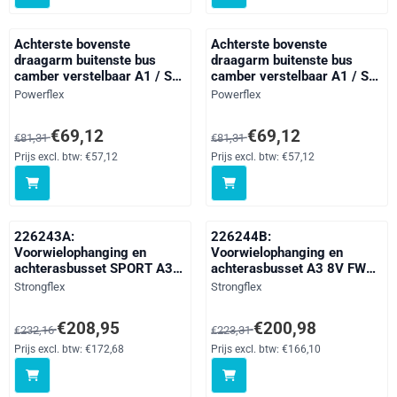
Achterste bovenste
Achterste bovenste
draagarm buitenste bus
draagarm buitenste bus
camber verstelbaar A1 / S1,
camber verstelbaar A1 / S1,
A3 / S3 / RS3, Q2, Q3 /
A3 / S3 / RS3, Q2, Q3 /
Merk:
Merk:
Powerflex
Powerflex
RSQ3, TT Models, Alhambra
RSQ3, TT Models, Alhambra
Models, Altea 5P (2004-),
Models, Altea 5P (2004-),
Van 81,31 voor 69,12, exclusief btw: 57,12
Van 81,31 voor 69,12, exclusief 
€69,12
€69,12
€81,31
€81,31
Ateca, Cupra Formentor
Ateca, Cupra Formentor
(2020 on), Leon Models,
(2020 on), Leon Models,
Prijs excl. btw:
€57,12
Prijs excl. btw:
€57,12
Tarraco, Toledo Models,
Tarraco, Toledo Models,
Kodiaq, Octavia, Superb
Kodiaq, Octavia, Superb
Models, Yeti 5
Models, Yeti 5
226243A:
226244B:
Voorwielophanging en
Voorwielophanging en
achterasbusset SPORT A3
achterasbusset A3 8V FWD
8V FWD / Q2
/ Q2
Merk:
Merk:
Strongflex
Strongflex
Van 232,16 voor 208,95, exclusief btw: 172,68
Van 223,31 voor 200,98, exclusi
€208,95
€200,98
€232,16
€223,31
Prijs excl. btw:
€172,68
Prijs excl. btw:
€166,10