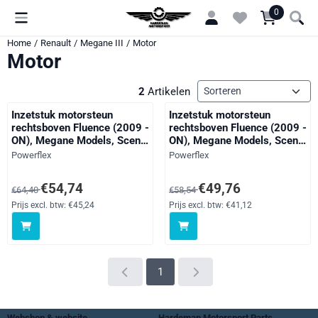
Cookievoorkeuren zijn momenteel gesloten.
0
Home
/
Renault
/
Megane III
/
Motor
Motor
Sorteermethode
2
Artikelen
Inzetstuk motorsteun
Inzetstuk motorsteun
rechtsboven Fluence (2009 -
rechtsboven Fluence (2009 -
ON), Megane Models, Scenic
ON), Megane Models, Scenic
Models, black
Models, straat
Merk:
Merk:
Powerflex
Powerflex
Van 64,40 voor 54,74, exclusief btw: 45,24
Van 58,54 voor 49,76, exclusief 
€54,74
€49,76
€64,40
€58,54
Prijs excl. btw:
€45,24
Prijs excl. btw:
€41,12
1
Webshop & website
Hardeman Motorsport Parts