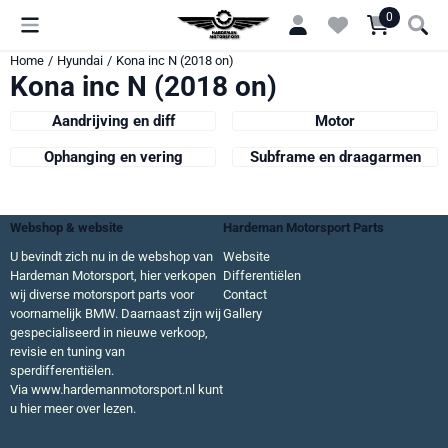
Cookievoorkeuren zijn momenteel gesloten.
0
Home
/
Hyundai
/
Kona inc N (2018 on)
Kona inc N (2018 on)
Aandrijving en diff
Motor
Ophanging en vering
Subframe en draagarmen
Webshop & website
Hardeman Motorsport Parts
U bevindt zich nu in de webshop van
Website
Hardeman Motorsport, hier verkopen
Differentiëlen
wij diverse motorsport parts voor
Contact
voornamelijk BMW. Daarnaast zijn wij
Gallery
gespecialiseerd in nieuwe verkoop,
revisie en tuning van
sperdifferentiëlen.
Via
www.hardemanmotorsport.nl
kunt
u hier meer over lezen.