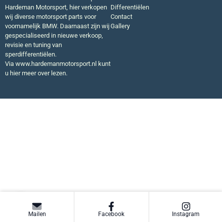
Hardeman Motorsport, hier verkopen
Differentiëlen
wij diverse motorsport parts voor
Contact
voornamelijk BMW. Daarnaast zijn wij
Gallery
gespecialiseerd in nieuwe verkoop,
revisie en tuning van
sperdifferentiëlen.
Via
www.hardemanmotorsport.nl
kunt
u hier meer over lezen.
Mailen
Facebook
Instagram