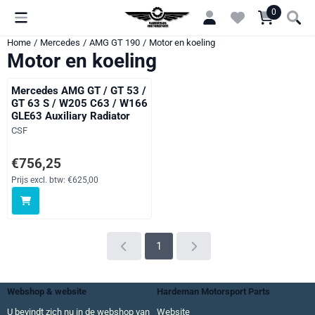
Cookievoorkeuren zijn momenteel gesloten.
0
Home
/
Mercedes
/
AMG GT 190
/
Motor en koeling
Motor en koeling
Mercedes AMG GT / GT 53 /
GT 63 S / W205 C63 / W166
GLE63 Auxiliary Radiator
Merk:
CSF
Prijs: 756,25, exclusief btw: 625,00
€756,25
Prijs excl. btw:
€625,00
1
Webshop & website
Hardeman Motorsport Parts
U bevindt zich nu in de webshop van
Website