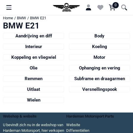
Cookievoorkeuren zijn momenteel gesloten.
0
Home
/
BMW
/
BMW E21
BMW E21
Aandrijving en diff
Body
Interieur
Koeling
Koppeling en vliegwiel
Motor
Olie
Ophanging en vering
Remmen
Subframe en draagarmen
Uitlaat
Versnellingspook
Wielen
Webshop & website
Hardeman Motorsport Parts
U bevindt zich nu in de webshop van
Website
Hardeman Motorsport, hier verkopen
Differentiëlen