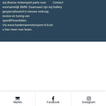
wij diverse motorsport parts voor
Contact
voornamelijk BMW. Daarnaast zijn wij
Gallery
gespecialiseerd in nieuwe verkoop,
revisie en tuning van
sperdifferentiëlen.
Via
www.hardemanmotorsport.nl
kunt
u hier meer over lezen.
Mailen
Facebook
Instagram