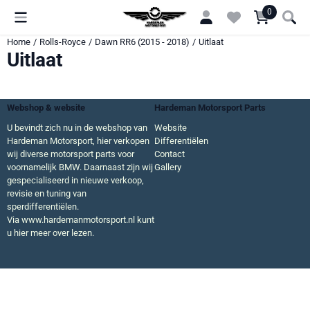
Cookievoorkeuren zijn momenteel gesloten.
0
Home
/
Rolls-Royce
/
Dawn RR6 (2015 - 2018)
/
Uitlaat
Uitlaat
Webshop & website
Hardeman Motorsport Parts
U bevindt zich nu in de webshop van
Website
Hardeman Motorsport, hier verkopen
Differentiëlen
wij diverse motorsport parts voor
Contact
voornamelijk BMW. Daarnaast zijn wij
Gallery
gespecialiseerd in nieuwe verkoop,
revisie en tuning van
sperdifferentiëlen.
Via
www.hardemanmotorsport.nl
kunt
u hier meer over lezen.