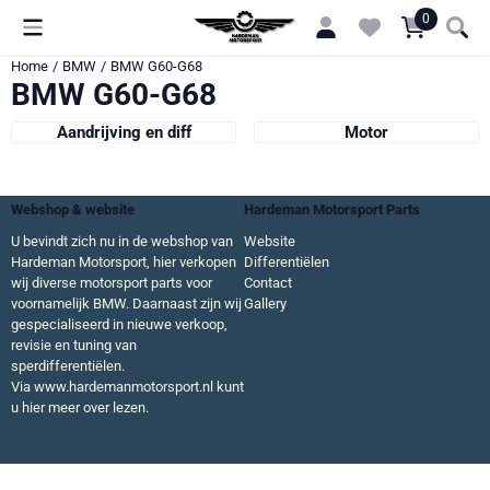
Cookievoorkeuren zijn momenteel gesloten.
0
Home
/
BMW
/
BMW G60-G68
BMW G60-G68
Aandrijving en diff
Motor
Webshop & website
Hardeman Motorsport Parts
U bevindt zich nu in de webshop van
Website
Hardeman Motorsport, hier verkopen
Differentiëlen
wij diverse motorsport parts voor
Contact
voornamelijk BMW. Daarnaast zijn wij
Gallery
gespecialiseerd in nieuwe verkoop,
revisie en tuning van
sperdifferentiëlen.
Via
www.hardemanmotorsport.nl
kunt
u hier meer over lezen.