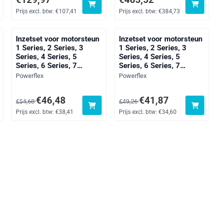
Prijs excl. btw:
€107,41
Prijs excl. btw:
€384,73
Inzetset voor motorsteun
Inzetset voor motorsteun
1 Series, 2 Series, 3
1 Series, 2 Series, 3
Series, 4 Series, 5
Series, 4 Series, 5
Series, 6 Series, 7
Series, 6 Series, 7
Series, 8 Series, X
Series, 8 Series, X
Merk:
Merk:
Powerflex
Powerflex
Series, Z Series, black
Series, Z Series, straat
,92
Van 54,68 voor 46,48, exclusief btw: 38,41
Van 49,26 voor 41,87, exclusief
€46,48
€41,87
€54,68
€49,26
Prijs excl. btw:
€38,41
Prijs excl. btw:
€34,60