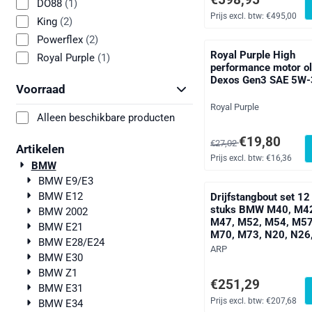
DO88
(1)
Prijs excl. btw:
€495,00
King
(2)
Powerflex
(2)
Royal Purple High
Royal Purple
(1)
performance motor ol
Dexos Gen3 SAE 5W
Voorraad
Merk:
Royal Purple
Alleen beschikbare producten
Van 27,02 voor 19,80, 
€19,80
€27,02
Artikelen
Prijs excl. btw:
€16,36
BMW
BMW E9/E3
BMW E12
Drijfstangbout set 12
stuks BMW M40, M4
BMW 2002
M47, M52, M54, M57
BMW E21
M70, M73, N20, N26
BMW E28/E24
N47, N54, N55, S55,
Merk:
ARP
BMW E30
B37, B38, B47, B48,
M9 47mm ARP2000 
BMW Z1
Prijs: 251,29, exclusie
€251,29
201-6303
BMW E31
Prijs excl. btw:
€207,68
BMW E34