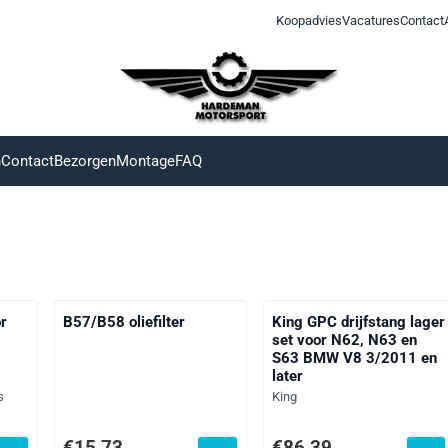
Koopadvies
Vacatures
Contact
n
Contact
Bezorgen
Montage
FAQ
or
B57/B58 oliefilter
King GPC drijfstang lager
set voor N62, N63 en
S63 BMW V8 3/2011 en
later
Merk:
s
King
f btw: 495,00
Prijs: 15,73, exclusief btw: 13,00
Prijs: 86,39, exclusief btw:
€15,73
€86,39