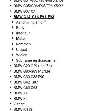
BMW G01/G02 F97/F98 X3/X4
BMW G05/G06/F95/F96 X5/X6
BMW G07 X7
BMW G14-G16 F91-F93
Aandrijving en diff
Body
Interieur
Motor
Remmen
Uitlaat
Wielen
Subframe en draagarmen
BMW G20-G29 (Incl Z4)
BMW G80-G83 M3/M4
BMW G30-G38 F90
BMW G42, G87
BMW G60-G68
BMW X1
BMW X2
7 serie
BMW I01 i3