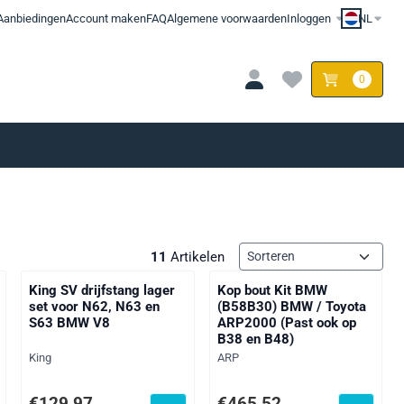
Aanbiedingen
Account maken
FAQ
Algemene voorwaarden
Inloggen
NL
0
Sorteermethode
11
Artikelen
King SV drijfstang lager
Kop bout Kit BMW
set voor N62, N63 en
(B58B30) BMW / Toyota
S63 BMW V8
ARP2000 (Past ook op
B38 en B48)
Merk:
Merk:
King
ARP
 71,40
Prijs: 129,97, exclusief btw: 107,41
Prijs: 465,52, exclusief btw: 384
€129,97
€465,52