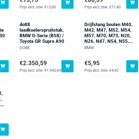
Prijs excl. btw:
€13,00
Prijs excl. btw:
€71,40
do88
Drijfstang bouten M40,
ie
laadkoelerspruitstuk,
M42, M47, M52, M54,
-30
BMW G-Serie (B58) /
M57, M70, M73, N20,
Toyota GR Supra A90
N26, N47, N54, N55,
S55, B37, B38, B47,
Merk:
Merk:
DO88
BMW
B48, B58 (2 stuks)
exclusief btw: 16,36
Prijs: 2 350,59, exclusief btw: 1 942,64
Prijs: 5,95, exclusief btw: 4
€2.350,59
€5,95
Prijs excl. btw:
€1.942,64
Prijs excl. btw:
€4,92
2,
,
,
 B58
Kit
f btw: 207,68