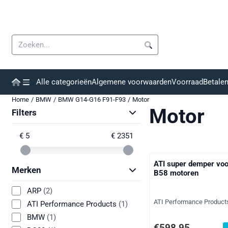
Cookievoorkeuren zijn momenteel gesloten.
Zoeken
Alle categorieën
Algemene voorwaarden
Voorraad
Betale
Home
/
BMW
/
BMW G14-G16 F91-F93
/
Motor
Motor
Filters
€ 5
€ 2351
ATI super demper vo
Merken
B58 motoren
ARP
(2)
Merk:
ATI Performance Product
ATI Performance Products
(1)
BMW
(1)
Prijs: 598,95, exclusie
€598,95