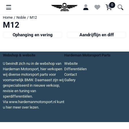
Cookievoorkeuren zijn momenteel gesloten.
0
Home
/
Noble
/
M12
M12
Ophanging en vering
Aandrijflijn en diff
Webshop & website
Hardeman Motorsport Parts
U bevindt zich nu in de webshop van
Website
Hardeman Motorsport, hier verkopen
Differentiëlen
wij diverse motorsport parts voor
Contact
voornamelijk BMW. Daarnaast zijn wij
Gallery
gespecialiseerd in nieuwe verkoop,
revisie en tuning van
sperdifferentiëlen.
Via
www.hardemanmotorsport.nl
kunt
u hier meer over lezen.