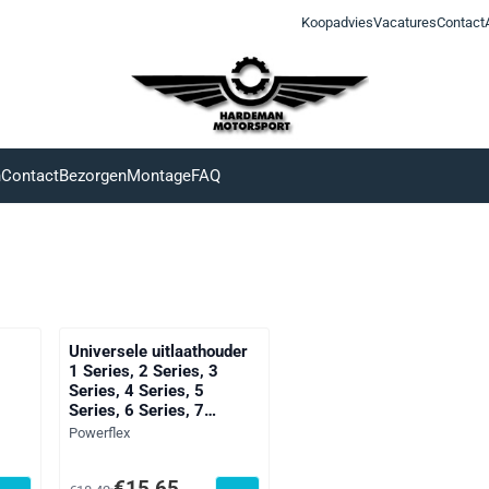
Koopadvies
Vacatures
Contact
n
Contact
Bezorgen
Montage
FAQ
Universele uitlaathouder
1 Series, 2 Series, 3
Series, 4 Series, 5
Series, 6 Series, 7
Series, 8 Series, X
Merk:
Powerflex
Series, Z Series,
EXHAUST MOUNTS, F54
 btw: 72,00
Van 18,42 voor 15,65, exclusief btw: 12,94
€15,65