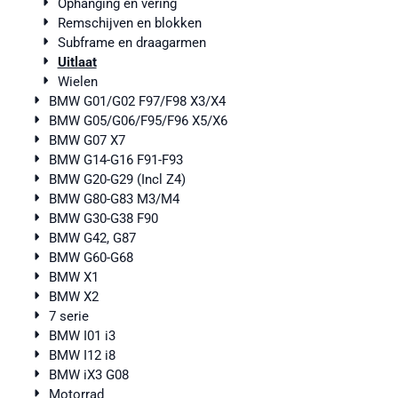
Ophanging en vering
Remschijven en blokken
Subframe en draagarmen
Uitlaat
Wielen
BMW G01/G02 F97/F98 X3/X4
BMW G05/G06/F95/F96 X5/X6
BMW G07 X7
BMW G14-G16 F91-F93
BMW G20-G29 (Incl Z4)
BMW G80-G83 M3/M4
BMW G30-G38 F90
BMW G42, G87
BMW G60-G68
BMW X1
BMW X2
7 serie
BMW I01 i3
BMW I12 i8
BMW iX3 G08
Motorrad