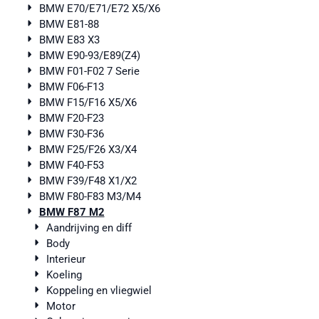
BMW E70/E71/E72 X5/X6
BMW E81-88
BMW E83 X3
BMW E90-93/E89(Z4)
BMW F01-F02 7 Serie
BMW F06-F13
BMW F15/F16 X5/X6
BMW F20-F23
BMW F30-F36
BMW F25/F26 X3/X4
BMW F40-F53
BMW F39/F48 X1/X2
BMW F80-F83 M3/M4
BMW F87 M2
Aandrijving en diff
Body
Interieur
Koeling
Koppeling en vliegwiel
Motor