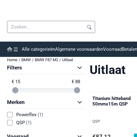
Cookievoorkeuren zijn momenteel gesloten.
Zoeken
Alle categorieën
Algemene voorwaarden
Voorraad
Betale
Home
/
BMW
/
BMW F87 M2
/
Uitlaat
Uitlaat
Filters
€ 15
€ 88
Titanium hitteband
Merken
50mmx15m QSP
Powerflex
(1)
Merk:
QSP
QSP
(1)
Prijs: 87,12, exclusief
€87,12
Voorraad