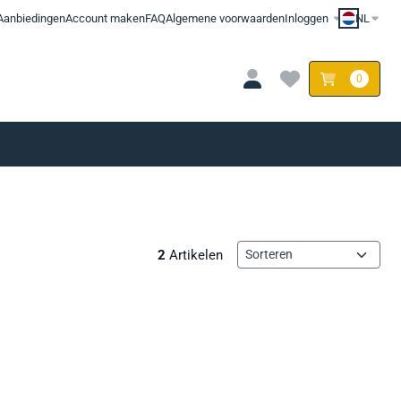
Aanbiedingen
Account maken
FAQ
Algemene voorwaarden
Inloggen
NL
0
Sorteermethode
2
Artikelen