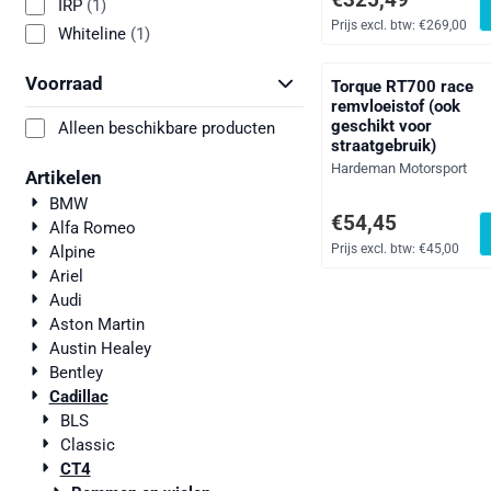
IRP
(1)
Prijs excl. btw:
€269,00
Whiteline
(1)
Voorraad
Torque RT700 race
remvloeistof (ook
geschikt voor
Alleen beschikbare producten
straatgebruik)
Merk:
Hardeman Motorsport
Artikelen
BMW
Prijs: 54,45, exclusief
€54,45
Alfa Romeo
Prijs excl. btw:
€45,00
Alpine
Ariel
Audi
Aston Martin
Austin Healey
Bentley
Cadillac
BLS
Classic
CT4