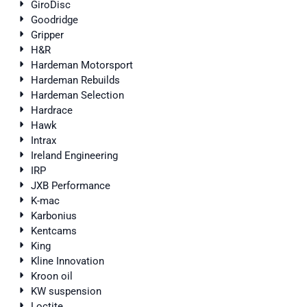
GiroDisc
Goodridge
Gripper
H&R
Hardeman Motorsport
Hardeman Rebuilds
Hardeman Selection
Hardrace
Hawk
Intrax
Ireland Engineering
IRP
JXB Performance
K-mac
Karbonius
Kentcams
King
Kline Innovation
Kroon oil
KW suspension
Loctite