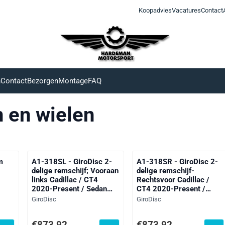
Koopadvies
Vacatures
Contact
n
Contact
Bezorgen
Montage
FAQ
en wielen
m
A1-318SL - GiroDisc 2-
A1-318SR - GiroDisc 2-
delige remschijf; Vooraan
delige remschijf-
links Cadillac / CT4
Rechtsvoor Cadillac /
2020-Present / Sedan
CT4 2020-Present /
2020-Present / CT4-V
Sedan 2020-Present /
Merk:
Merk:
GiroDisc
GiroDisc
Blackwing 3.6 Twin-
CT4-V Blackwing 3.6
Turbo 2021-Present
Twin-Turbo 2021-
f btw: 269,00
Prijs: 873,92, exclusief btw: 722,25
Prijs: 873,92, exclusief btw
€873,92
€873,92