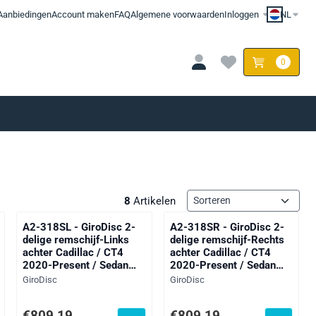
Aanbiedingen
Account maken
FAQ
Algemene voorwaarden
Inloggen
NL
0
Sorteermethode
8
Artikelen
A2-318SL - GiroDisc 2-
A2-318SR - GiroDisc 2-
delige remschijf-Links
delige remschijf-Rechts
achter Cadillac / CT4
achter Cadillac / CT4
2020-Present / Sedan
2020-Present / Sedan
2020-Present / CT4-V
2020-Present / CT4-V
Merk:
Merk:
GiroDisc
GiroDisc
Blackwing 3.6 Twin-
Blackwing 3.6 Twin-
Turbo 2021-Present
Turbo 2021-Present
: 722,25
Prijs: 809,19, exclusief btw: 668,75
Prijs: 809,19, exclusief btw: 668
€809,19
€809,19