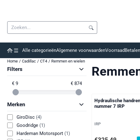
Cookievoorkeuren zijn momenteel gesloten.
Zoeken
Alle categorieën
Algemene voorwaarden
Voorraad
Betale
Home
/
Cadillac
/
CT4
/
Remmen en wielen
Remmen 
Filters
€ 9
€ 874
Hydraulische handre
Merken
nummer 7 IRP
GiroDisc
(4)
Merk:
IRP
Goodridge
(1)
Hardeman Motorsport
(1)
Prijs: 325,49, exclusie
€325,49