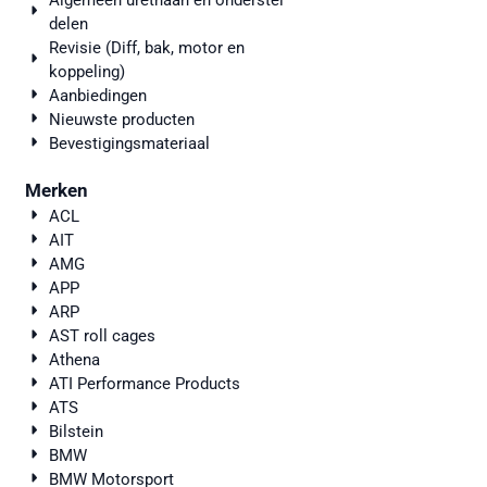
Algemeen urethaan en onderstel
delen
Revisie (Diff, bak, motor en
koppeling)
Aanbiedingen
Nieuwste producten
Bevestigingsmateriaal
Merken
ACL
AIT
AMG
APP
ARP
AST roll cages
Athena
ATI Performance Products
ATS
Bilstein
BMW
BMW Motorsport