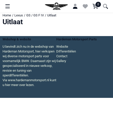
Cookievoorkeuren zijn momenteel gesloten.
0
Home
/
Lexus
/
GS / GS F IV
/
Uitlaat
Uitlaat
Webshop & website
Hardeman Motorsport Parts
U bevindt zich nu in de webshop van
Website
Hardeman Motorsport, hier verkopen
Differentiëlen
wij diverse motorsport parts voor
Contact
voornamelijk BMW. Daarnaast zijn wij
Gallery
gespecialiseerd in nieuwe verkoop,
revisie en tuning van
sperdifferentiëlen.
Via
www.hardemanmotorsport.nl
kunt
u hier meer over lezen.