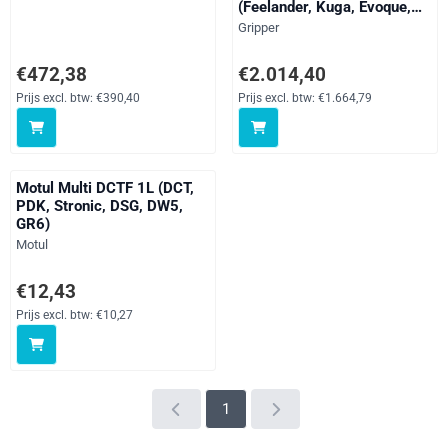
(Feelander, Kuga, Evoque,
S60 V60 S80 V70 XC60
Merk:
Gripper
XC70 XC90)
Prijs: 472,38, exclusief btw: 390,40
Prijs: 2 014,40, exclusief btw: 1
€472,38
€2.014,40
Prijs excl. btw:
€390,40
Prijs excl. btw:
€1.664,79
Motul Multi DCTF 1L (DCT,
PDK, Stronic, DSG, DW5,
GR6)
Merk:
Motul
Prijs: 12,43, exclusief btw: 10,27
€12,43
Prijs excl. btw:
€10,27
1