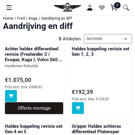
Cookievoorkeuren zijn momenteel gesloten.
0
Home
/
Ford
/
Kuga
/
Aandrijving en diff
Aandrijving en diff
Sorteermethode
5
Artikelen
Achter haldex differentieel
Haldex koppeling revisie set
revisie (Freelander 2 /
Gen 1, 2, 3
Evoque, Kuga I, Volvo S60 II
S80 II V60 I V70 III XC60 I
Merk:
Hardeman Rebuilds
XC70 II XC90 I)
Prijs op aanvraag, exclusief btw: 888,43
€1.075,00
Prijs excl. btw:
€888,43
Prijs: 192,39, exclusief btw: 159
€192,39
Prijs excl. btw:
€159,00
Offerte montage
Haldex koppeling revisie set
Gripper Haldex achteras
Gen 4 en 5
differentieel Platensper