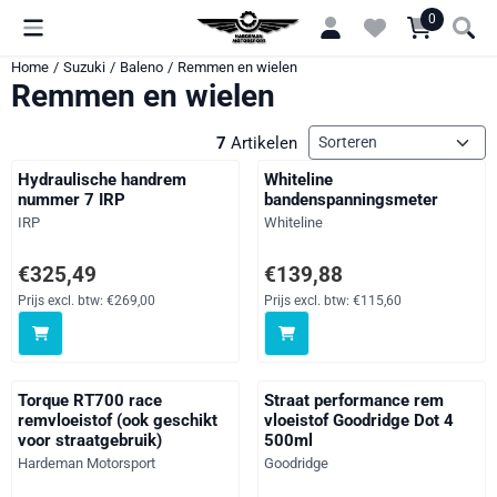
Cookievoorkeuren zijn momenteel gesloten.
0
Home
/
Suzuki
/
Baleno
/
Remmen en wielen
Remmen en wielen
Sorteermethode
7
Artikelen
Hydraulische handrem
Whiteline
nummer 7 IRP
bandenspanningsmeter
Merk:
Merk:
IRP
Whiteline
Prijs: 325,49, exclusief btw: 269,00
Prijs: 139,88, exclusief btw: 115
€325,49
€139,88
Prijs excl. btw:
€269,00
Prijs excl. btw:
€115,60
Torque RT700 race
Straat performance rem
remvloeistof (ook geschikt
vloeistof Goodridge Dot 4
voor straatgebruik)
500ml
Merk:
Merk:
Hardeman Motorsport
Goodridge