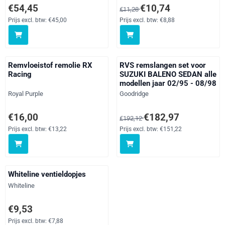
Prijs: 54,45, exclusief btw: 45,00
Van 11,28 voor 10,74, exclusief 
€54,45
€10,74
€11,28
Prijs excl. btw:
€45,00
Prijs excl. btw:
€8,88
Remvloeistof remolie RX
RVS remslangen set voor
Racing
SUZUKI BALENO SEDAN alle
modellen jaar 02/95 - 08/98
Merk:
Merk:
Royal Purple
Goodridge
Prijs: 16,00, exclusief btw: 13,22
Van 192,12 voor 182,97, exclusi
€16,00
€182,97
€192,12
Prijs excl. btw:
€13,22
Prijs excl. btw:
€151,22
Whiteline ventieldopjes
Merk:
Whiteline
Prijs: 9,53, exclusief btw: 7,88
€9,53
Prijs excl. btw:
€7,88