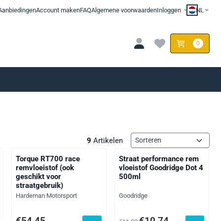
Aanbiedingen
Account maken
FAQ
Algemene voorwaarden
Inloggen
NL
0
Sorteermethode
9
Artikelen
Torque RT700 race
Straat performance rem
remvloeistof (ook
vloeistof Goodridge Dot 4
geschikt voor
500ml
straatgebruik)
Merk:
Merk:
Hardeman Motorsport
Goodridge
: 101,65
Prijs: 54,45, exclusief btw: 45,00
Van 11,28 voor 10,74, exclusief
€54,45
€10,74