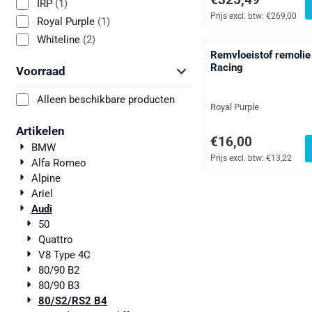
IRP
(1)
Prijs excl. btw:
€269,00
Royal Purple
(1)
Whiteline
(2)
Remvloeistof remoli
Racing
Voorraad
Alleen beschikbare producten
Merk:
Royal Purple
Artikelen
Prijs: 16,00, exclusief
€16,00
BMW
Prijs excl. btw:
€13,22
Alfa Romeo
Alpine
Ariel
Audi
50
Quattro
V8 Type 4C
80/90 B2
80/90 B3
80/S2/RS2 B4