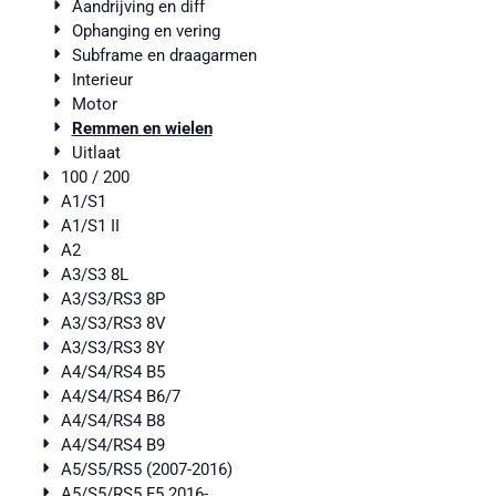
Aandrijving en diff
Ophanging en vering
Subframe en draagarmen
Interieur
Motor
Remmen en wielen
Uitlaat
100 / 200
A1/S1
A1/S1 II
A2
A3/S3 8L
A3/S3/RS3 8P
A3/S3/RS3 8V
A3/S3/RS3 8Y
A4/S4/RS4 B5
A4/S4/RS4 B6/7
A4/S4/RS4 B8
A4/S4/RS4 B9
A5/S5/RS5 (2007-2016)
A5/S5/RS5 F5 2016-