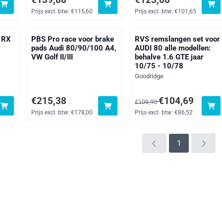
Prijs excl. btw:
€115,60
Prijs excl. btw:
€101,65
e RX
PBS Pro race voor brake
RVS remslangen set voor
pads Audi 80/90/100 A4,
AUDI 80 alle modellen:
VW Golf II/III
behalve 1.6 GTE jaar
10/75 - 10/78
Merk:
Goodridge
 btw: 13,22
Prijs: 215,38, exclusief btw: 178,00
Van 109,93 voor 104,69, ex
€215,38
€104,69
€109,93
Prijs excl. btw:
€178,00
Prijs excl. btw:
€86,52
1