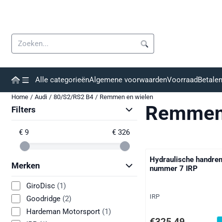
Cookievoorkeuren zijn momenteel gesloten.
Zoeken
Alle categorieën
Algemene voorwaarden
Voorraad
Betale
Home
/
Audi
/
80/S2/RS2 B4
/
Remmen en wielen
Remmen 
Filters
€ 9
€ 326
Hydraulische handre
Merken
nummer 7 IRP
GiroDisc
(1)
Merk:
IRP
Goodridge
(2)
Hardeman Motorsport
(1)
Prijs: 325,49, exclusie
€325,49