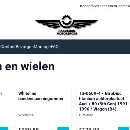
Koopadvies
Vacatures
Contact
n
Contact
Bezorgen
Montage
FAQ
en wielen
m
Whiteline
TS-0609-4 - GiroDisc
bandenspanningsmeter
titanium achterplaatset
Audi / 80 (5th Gen) 1991-
1996 / Wagon (B4)
1991-1996 / RS2 Quattro
Merk:
Merk:
Whiteline
GiroDisc
Avant 2.2 Turbo 1994-
1996
f btw: 269,00
Prijs: 139,88, exclusief btw: 115,60
Prijs: 123,00, exclusief btw
€139,88
€123,00