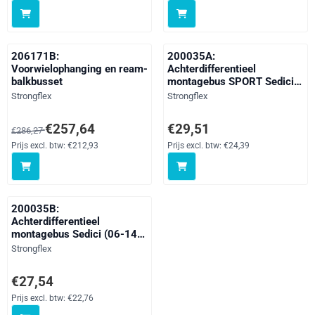
206171B:
200035A:
Voorwielophanging en ream-
Achterdifferentieel
balkbusset
montagebus SPORT Sedici
(06-14) AWD
Merk:
Merk:
Strongflex
Strongflex
Van 286,27 voor 257,64, exclusief btw: 212,93
Prijs: 29,51, exclusief btw: 24,39
€257,64
€29,51
€286,27
Prijs excl. btw:
€212,93
Prijs excl. btw:
€24,39
200035B:
Achterdifferentieel
montagebus Sedici (06-14)
AWD
Merk:
Strongflex
Prijs: 27,54, exclusief btw: 22,76
€27,54
Prijs excl. btw:
€22,76