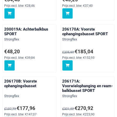
Prijs excl. btw:
€28,46
Prijs excl. btw:
€37,40
200019A: Achterbalkbus
206170A: Voorste
SPORT
ophangingsbusset SPORT
Merk:
Merk:
Strongflex
Strongflex
Prijs: 48,20, exclusief btw: 39,84
Van 205,60 voor 185,04, exclusi
€48,20
€185,04
€205,60
Prijs excl. btw:
€39,84
Prijs excl. btw:
€152,93
206170B: Voorste
206171A:
ophangingsbusset
Voorwielophanging en ream-
balkbusset SPORT
Merk:
Merk:
Strongflex
Strongflex
Van 197,73 voor 177,96, exclusief btw: 147,07
Van 301,02 voor 270,92, exclusi
€177,96
€270,92
€197,73
€301,02
Prijs excl. btw:
€147,07
Prijs excl. btw:
€223,90