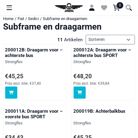
Cookievoorkeuren zijn momenteel gesloten.
0
Home
/
Fiat
/
Sedici
/
Subframe en draagarmen
Subframe en draagarmen
Sorteermethode
11
Artikelen
200012B: Draagarm voor –
200012A: Draagarm voor –
achterste bus
achterste bus SPORT
Merk:
Merk:
Strongflex
Strongflex
Prijs: 45,25, exclusief btw: 37,40
Prijs: 48,20, exclusief btw: 39,84
€45,25
€48,20
Prijs excl. btw:
€37,40
Prijs excl. btw:
€39,84
200011A: Draagarm voor –
200019B: Achterbalkbus
voorste bus SPORT
Merk:
Merk:
Strongflex
Strongflex
Prijs: 34,43, exclusief btw: 28,46
Prijs: 45,25, exclusief btw: 37,40
€34,43
€45,25