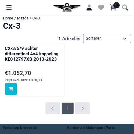
Cookievoorkeuren zijn momenteel gesloten.
0
Home
/
Mazda
/
Cx-3
Cx-3
Sorteermethode
1
Artikelen
CX-3/5/9 achter
differentieel 4x4 koppeling
KE012797XB 2013-2023
Prijs: 1 052,70, exclusief btw: 870,00
€1.052,70
Prijs excl. btw:
€870,00
1
Webshop & website
Hardeman Motorsport Parts