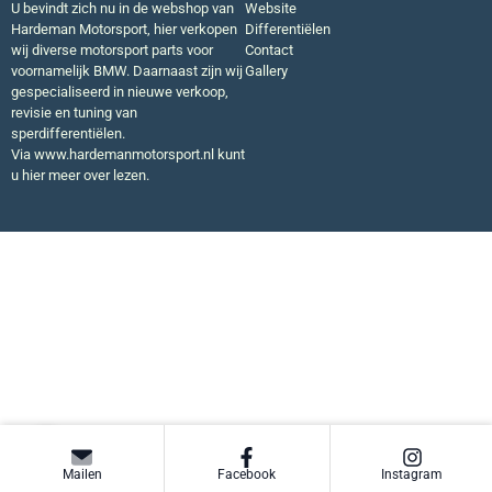
U bevindt zich nu in de webshop van
Website
Hardeman Motorsport, hier verkopen
Differentiëlen
wij diverse motorsport parts voor
Contact
voornamelijk BMW. Daarnaast zijn wij
Gallery
gespecialiseerd in nieuwe verkoop,
revisie en tuning van
sperdifferentiëlen.
Via
www.hardemanmotorsport.nl
kunt
u hier meer over lezen.
Mailen
Facebook
Instagram