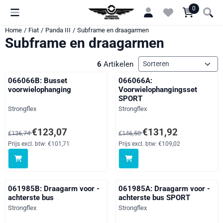
Cookievoorkeuren zijn momenteel gesloten.
0
Home
/
Fiat
/
Panda III
/
Subframe en draagarmen
Subframe en draagarmen
Sorteermethode
6
Artikelen
066066B: Busset
066066A:
voorwielophanging
Voorwielophangingsset
SPORT
Merk:
Merk:
Strongflex
Strongflex
Van 136,74 voor 123,07, exclusief btw: 101,71
Van 146,58 voor 131,92, exclusi
€123,07
€131,92
€136,74
€146,58
Prijs excl. btw:
€101,71
Prijs excl. btw:
€109,02
061985B: Draagarm voor -
061985A: Draagarm voor -
achterste bus
achterste bus SPORT
Merk:
Merk:
Strongflex
Strongflex