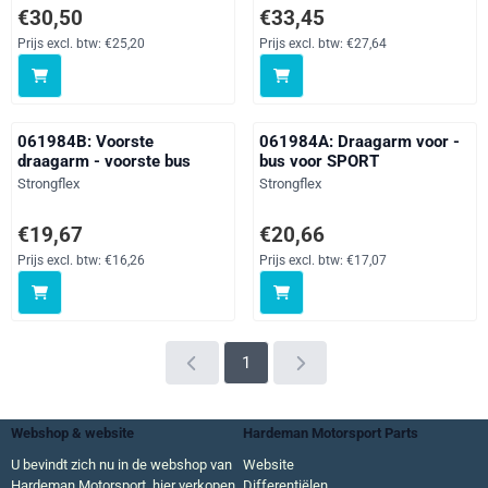
Prijs: 30,50, exclusief btw: 25,20
Prijs: 33,45, exclusief btw: 27,64
€30,50
€33,45
Prijs excl. btw:
€25,20
Prijs excl. btw:
€27,64
061984B: Voorste
061984A: Draagarm voor -
draagarm - voorste bus
bus voor SPORT
Merk:
Merk:
Strongflex
Strongflex
Prijs: 19,67, exclusief btw: 16,26
Prijs: 20,66, exclusief btw: 17,07
€19,67
€20,66
Prijs excl. btw:
€16,26
Prijs excl. btw:
€17,07
1
Webshop & website
Hardeman Motorsport Parts
U bevindt zich nu in de webshop van
Website
Hardeman Motorsport, hier verkopen
Differentiëlen